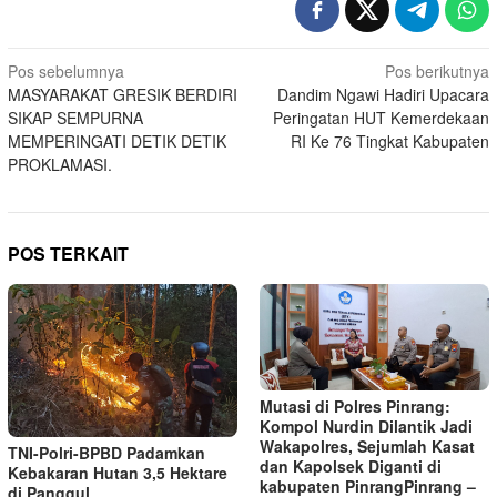
Navigasi
Pos sebelumnya
Pos berikutnya
MASYARAKAT GRESIK BERDIRI
Dandim Ngawi Hadiri Upacara
pos
SIKAP SEMPURNA
Peringatan HUT Kemerdekaan
MEMPERINGATI DETIK DETIK
RI Ke 76 Tingkat Kabupaten
PROKLAMASI.
POS TERKAIT
Mutasi di Polres Pinrang:
Kompol Nurdin Dilantik Jadi
Wakapolres, Sejumlah Kasat
TNI-Polri-BPBD Padamkan
dan Kapolsek Diganti di
Kebakaran Hutan 3,5 Hektare
kabupaten Pinrang‎‎Pinrang –
di Panggul