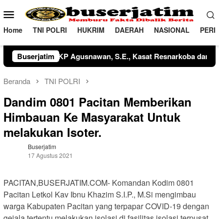
Loncat
Menu
ke
Mobile
konten
Home
TNI POLRI
HUKRIM
DAERAH
NASIONAL
PERI
Tiroang dari AKP Kamaluddin, S.H., M.H. kepada IPTU Tegar Wija
Buserjatim
Beranda
TNI POLRI
Dandim 0801 Pacitan Memberikan
Himbauan Ke Masyarakat Untuk
melakukan Isoter.
Buserjatim
17 Agustus 2021
PACITAN,BUSERJATIM.COM- Komandan Kodim 0801
Pacitan Letkol Kav Ibnu Khazim S.I.P., M.Si mengimbau
warga Kabupaten Pacitan yang terpapar COVID-19 dengan
gejala tertentu melakukan isolasi di fasilitas isolasi terpusat