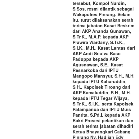
tersebut, Kompol Nurdin,
S.Sos. resmi dilantik sebagai
Wakapolres Pinrang. Selain
itu, turut dilaksanakan serah
terima jabatan Kasat Reskrim
dari AKP Ananda Gunawan,
S.Tr.K., M.A.P. kepada AKP
Prawira Wardany, S.Tr.K.,
S.I.K., M.H., Kasat Lantas dari
AKP Andi Sriulva Baso
Paduppa kepada AKP
Agusnawan, S.E., Kasat
Resnarkoba dari IPTU
Mangopo Mansyur, S.H., M.H.
kepada IPTU Kaharuddin,
S.H., Kapolsek Tiroang dari
AKP Kamaluddin, S.H., M.H.
kepada IPTU Tegar Wijaya,
S.Tr.K., S.I.K., serta Kapolsek
Patampanua dari IPTU Muis
Panrita, S.Pd.I. kepada AKP
Bakri.‎‎Prosesi pelantikan dan
serah terima jabatan dihadiri
Ketua Bhayangkari Cabang
Pinrang Ny. Hadijah Edy