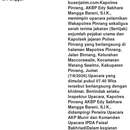
buserjatim.com-Kapolres
Pinrang, AKBP Edy Sabhara
Mangga Barani, S.I.K.,
memimpin upacara pelantikan
Wakapolres Pinrang sekaligus
serah terima jabatan (Sertijab)
sejumlah pejabat utama dan
Kapolsek jajaran Polres
Pinrang yang berlangsung di
halaman Mapolres Pinrang,
Jalan Bintang, Kelurahan
Maccorawalie, Kecamatan
Watang Sawitto, Kabupaten
Pinrang, Jumat
(7/8/2026).‎‎Upacara yang
dimulai pukul 07.40 Wita
tersebut berlangsung dengan
khidmat. Bertindak selaku
Inspektur Upacara, Kapolres
Pinrang AKBP Edy Sabhara
Mangga Barani, S.I.K.,
didampingi Perwira Upacara
AKP Munir dan Komandan
Upacara IPDA Faisal
Bakhriadi‎‎Dalam kegiatan