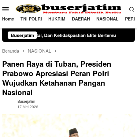
Loncat
Menu
ke
Mobile
konten
Home
TNI POLRI
HUKRIM
DAERAH
NASIONAL
PERI
Ketidakpastian Elite Bertemu
Buserjatim
TNI-Polri Kawal Pawai Se
Beranda
NASIONAL
Panen Raya di Tuban, Presiden
Prabowo Apresiasi Peran Polri
Wujudkan Ketahanan Pangan
Nasional
Buserjatim
17 Mei 2026