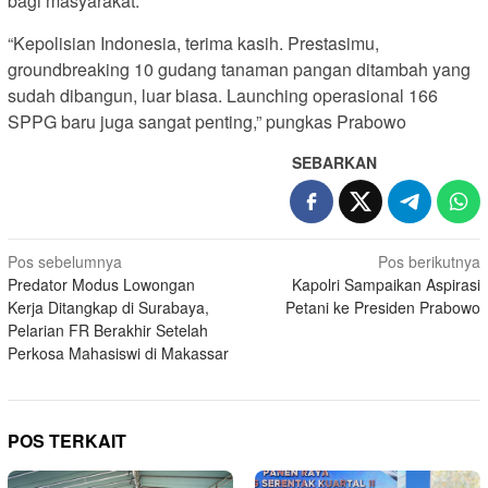
bagi masyarakat.
“Kepolisian Indonesia, terima kasih. Prestasimu,
groundbreaking 10 gudang tanaman pangan ditambah yang
sudah dibangun, luar biasa. Launching operasional 166
SPPG baru juga sangat penting,” pungkas Prabowo
SEBARKAN
Navigasi
Pos sebelumnya
Pos berikutnya
Predator Modus Lowongan
Kapolri Sampaikan Aspirasi
pos
Kerja Ditangkap di Surabaya,
Petani ke Presiden Prabowo
Pelarian FR Berakhir Setelah
Perkosa Mahasiswi di Makassar
POS TERKAIT