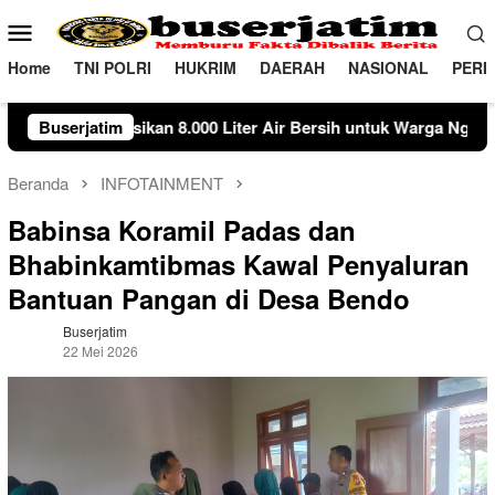
Loncat
Menu
ke
Mobile
konten
Home
TNI POLRI
HUKRIM
DAERAH
NASIONAL
PERI
000 Liter Air Bersih untuk Warga Ngambon
Buserjatim
Susuri Jalana
Beranda
INFOTAINMENT
Babinsa Koramil Padas dan
Bhabinkamtibmas Kawal Penyaluran
Bantuan Pangan di Desa Bendo
Buserjatim
22 Mei 2026