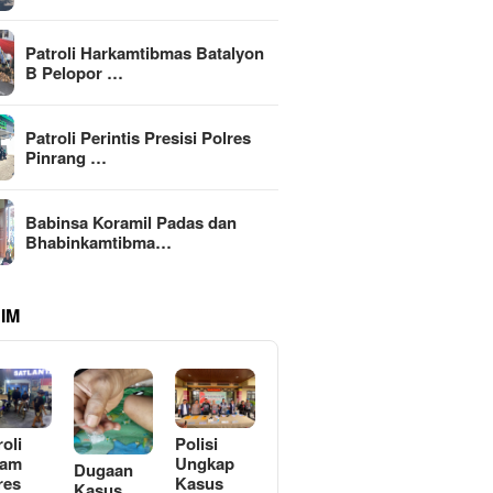
Patroli Harkamtibmas Batalyon
B Pelopor …
Patroli Perintis Presisi Polres
Pinrang …
Babinsa Koramil Padas dan
Bhabinkamtibma…
IM
roli
Polisi
lam
Ungkap
Dugaan
res
Kasus
Kasus