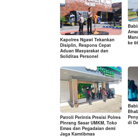
Babi
Aman
Manc
Kapolres Ngawi Tekankan
ke 6
Disiplin, Respons Cepat
Aduan Masyarakat dan
Soliditas Personel
Babi
Bhab
Peny
Patroli Perintis Presisi Polres
di D
Pinrang Sasar UMKM, Toko
Emas dan Pegadaian demi
Jaga Kamtibmas