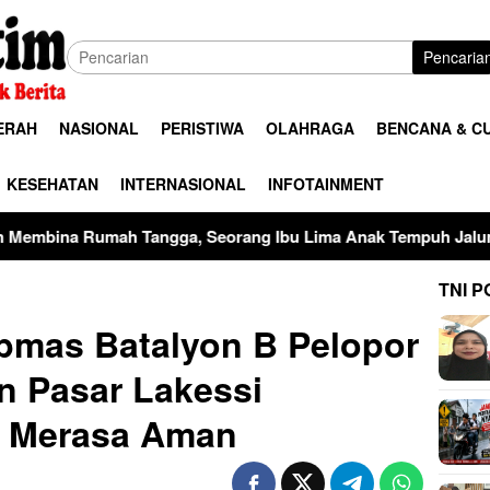
Pencaria
ERAH
NASIONAL
PERISTIWA
OLAHRAGA
BENCANA & C
KESEHATAN
INTERNASIONAL
INFOTAINMENT
a, Seorang Ibu Lima Anak Tempuh Jalur Hukum Usai Dugaan P
TNI P
ibmas Batalyon B Pelopor
n Pasar Lakessi
a Merasa Aman