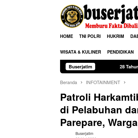
Loncat
ke
konten
HOME
TNI POLRI
HUKRIM
DA
WISATA & KULINER
PENDIDIKAN
Buserjatim
28 Tahun Membina Rumah Tangg
Beranda
INFOTAINMENT
Patroli Harkamt
di Pelabuhan da
Parepare, Warg
Buserjatim