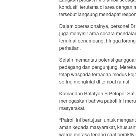
kondusif, terutama di area dengan 
tersebut langsung mendapat respons
Dalam operasionalnya, personel Br
juga menyisir area secara mendala
terminal penumpang, hingga lorong-
perhatian.
Selain memantau potensi gangguan 
pedagang dan pengunjung. Mereka
tetap waspada terhadap modus keja
sering mengintai di tempat ramai.
Komandan Batalyon B Pelopor Satu
menegaskan bahwa patroli ini meru
masyarakat.
“Patroli ini bertujuan untuk menga
aman kepada masyarakat, khususnya
warga merasa tenang saat beraktivit