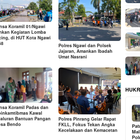
nsa Koramil 01/Ngawi
kan Kegiatan Lomba
ing, di HUT Kota Ngawi
68
Polres Ngawi dan Polsek
Jajaran, Amankan Ibadah
Umat Nasrani
HUKR
nsa Koramil Padas dan
inkamtibmas Kawal
aluran Bantuan Pangan
Polres Pinrang Gelar Rapat
esa Bendo
FKLL, Fokus Tekan Angka
Pat
Kecelakaan dan Kemacetan
Ma
Pol