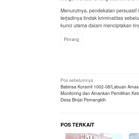
Menurutnya, pendekatan persuasif m
terjadinya tindak kriminalitas sebe
kunci utama dalam menciptakan l
Pinrang
Navigasi
Pos sebelumnya
Babinsa Koramil 1002-08/Labuan Amas
pos
Monitoring dan Amankan Pemilihan Ket
Desa Binjai Pemangkih
POS TERKAIT