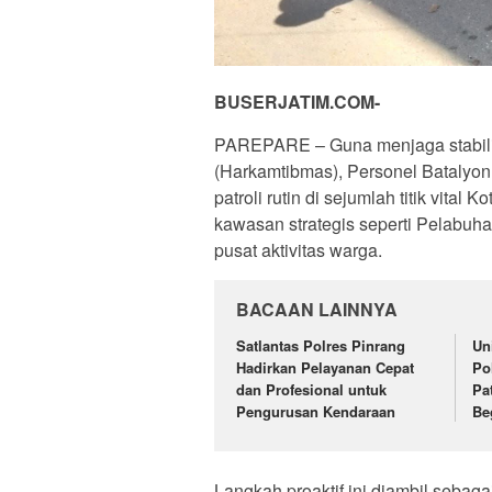
BUSERJATIM.COM-
PAREPARE – Guna menjaga stabili
(Harkamtibmas), Personel Batalyo
patroli rutin di sejumlah titik vital
kawasan strategis seperti Pelabu
pusat aktivitas warga.
BACAAN LAINNYA
Satlantas Polres Pinrang
Un
Hadirkan Pelayanan Cepat
Po
dan Profesional untuk
Pa
Pengurusan Kendaraan
Be
Langkah proaktif ini diambil sebaga