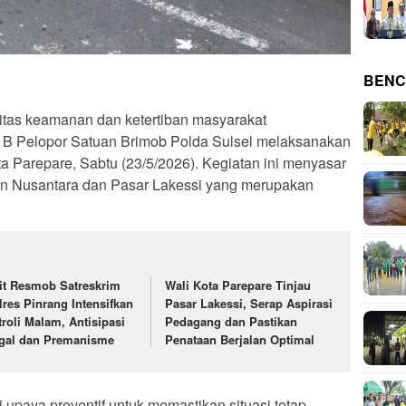
BENC
tas keamanan dan ketertiban masyarakat
n B Pelopor Satuan Brimob Polda Sulsel melaksanakan
 Kota Parepare, Sabtu (23/5/2026). Kegiatan ini menyasar
han Nusantara dan Pasar Lakessi yang merupakan
it Resmob Satreskrim
Wali Kota Parepare Tinjau
lres Pinrang Intensifkan
Pasar Lakessi, Serap Aspirasi
troli Malam, Antisipasi
Pedagang dan Pastikan
gal dan Premanisme
Penataan Berjalan Optimal
i upaya preventif untuk memastikan situasi tetap