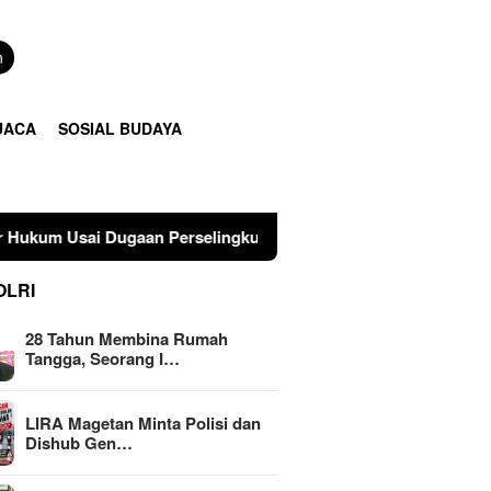
n
UACA
SOSIAL BUDAYA
erselingkuhan Suami di Sulawesi Tengah
LIRA Magetan 
OLRI
28 Tahun Membina Rumah
Tangga, Seorang I…
LIRA Magetan Minta Polisi dan
Dishub Gen…