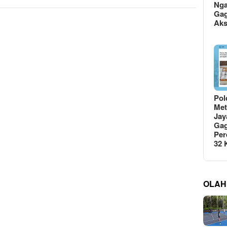
Ng
Gag
Ak
Pol
Met
Jay
Gag
Per
32
OLAH