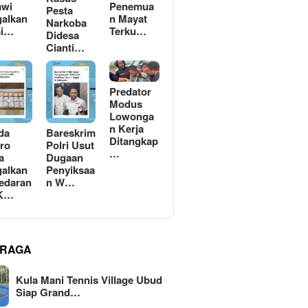
awi
Penemua
Pesta
alkan
n Mayat
Narkoba
si…
Terku…
Didesa
Cianti…
Predator
Modus
Lowonga
n Kerja
da
Bareskrim
Ditangkap
ro
Polri Usut
…
a
Dugaan
alkan
Penyiksaa
edaran
n W…
 K…
RAGA
Kula Mani Tennis Village Ubud
Siap Grand…