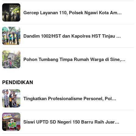
Gercep Layanan 110, Polsek Ngawi Kota Am…
Dandim 1002/HST dan Kapolres HST Tinjau …
Pohon Tumbang Timpa Rumah Warga di Sine,…
PENDIDIKAN
Tingkatkan Profesionalisme Personel, Pol…
Siswi UPTD SD Negeri 150 Barru Raih Juar…