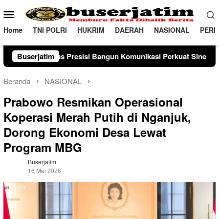
Loncat
Menu
ke
Mobile
konten
Home
TNI POLRI
HUKRIM
DAERAH
NASIONAL
PERI
 Bangun Komunikasi Perkuat Sinergi untuk Kamtibmas
Buserjatim
Beranda
NASIONAL
Prabowo Resmikan Operasional
Koperasi Merah Putih di Nganjuk,
Dorong Ekonomi Desa Lewat
Program MBG
Buserjatim
16 Mei 2026