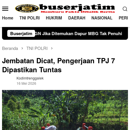
Loncat
Menu
ke
Mobile
konten
Home
TNI POLRI
HUKRIM
DAERAH
NASIONAL
PERI
itemukan Dapur MBG Tak Penuhi Standar di kabupaten Pinrang
Buserjatim
Beranda
TNI POLRI
Jembatan Dicat, Pengerjaan TPJ 7
Dipastikan Tuntas
Kodimtrenggalek
16 Mei 2026