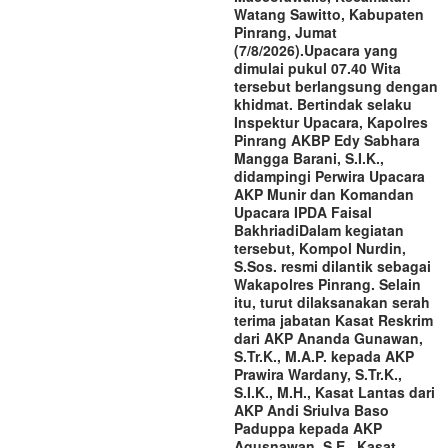
Watang Sawitto, Kabupaten
Pinrang, Jumat
(7/8/2026).‎‎Upacara yang
dimulai pukul 07.40 Wita
tersebut berlangsung dengan
khidmat. Bertindak selaku
Inspektur Upacara, Kapolres
Pinrang AKBP Edy Sabhara
Mangga Barani, S.I.K.,
didampingi Perwira Upacara
AKP Munir dan Komandan
Upacara IPDA Faisal
Bakhriadi‎‎Dalam kegiatan
tersebut, Kompol Nurdin,
S.Sos. resmi dilantik sebagai
Wakapolres Pinrang. Selain
itu, turut dilaksanakan serah
terima jabatan Kasat Reskrim
dari AKP Ananda Gunawan,
S.Tr.K., M.A.P. kepada AKP
Prawira Wardany, S.Tr.K.,
S.I.K., M.H., Kasat Lantas dari
AKP Andi Sriulva Baso
Paduppa kepada AKP
Agusnawan, S.E., Kasat