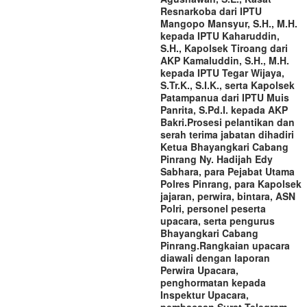
Resnarkoba dari IPTU
Mangopo Mansyur, S.H., M.H.
kepada IPTU Kaharuddin,
S.H., Kapolsek Tiroang dari
AKP Kamaluddin, S.H., M.H.
kepada IPTU Tegar Wijaya,
S.Tr.K., S.I.K., serta Kapolsek
Patampanua dari IPTU Muis
Panrita, S.Pd.I. kepada AKP
Bakri.‎‎Prosesi pelantikan dan
serah terima jabatan dihadiri
Ketua Bhayangkari Cabang
Pinrang Ny. Hadijah Edy
Sabhara, para Pejabat Utama
Polres Pinrang, para Kapolsek
jajaran, perwira, bintara, ASN
Polri, personel peserta
upacara, serta pengurus
Bhayangkari Cabang
Pinrang.‎‎Rangkaian upacara
diawali dengan laporan
Perwira Upacara,
penghormatan kepada
Inspektur Upacara,
pembacaan Surat Telegram