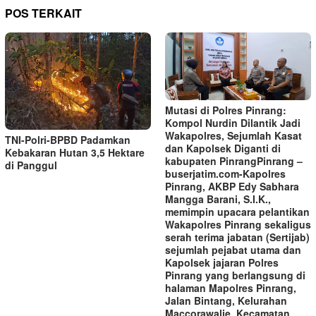
POS TERKAIT
Mutasi di Polres Pinrang:
Kompol Nurdin Dilantik Jadi
Wakapolres, Sejumlah Kasat
TNI-Polri-BPBD Padamkan
dan Kapolsek Diganti di
Kebakaran Hutan 3,5 Hektare
kabupaten Pinrang‎‎Pinrang –
di Panggul
buserjatim.com-Kapolres
Pinrang, AKBP Edy Sabhara
Mangga Barani, S.I.K.,
memimpin upacara pelantikan
Wakapolres Pinrang sekaligus
serah terima jabatan (Sertijab)
sejumlah pejabat utama dan
Kapolsek jajaran Polres
Pinrang yang berlangsung di
halaman Mapolres Pinrang,
Jalan Bintang, Kelurahan
Maccorawalie, Kecamatan