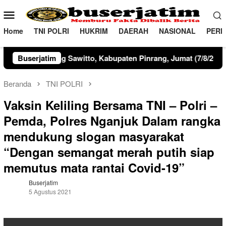
Loncat
Menu
ke
Mobile
konten
Home
TNI POLRI
HUKRIM
DAERAH
NASIONAL
PERI
elaku Inspektur Upacara, Kapolres Pinrang AKBP Edy Sabhara Man
Buserjatim
Beranda
TNI POLRI
Vaksin Keliling Bersama TNI – Polri –
Pemda, Polres Nganjuk Dalam rangka
mendukung slogan masyarakat
“Dengan semangat merah putih siap
memutus mata rantai Covid-19”
Buserjatim
5 Agustus 2021