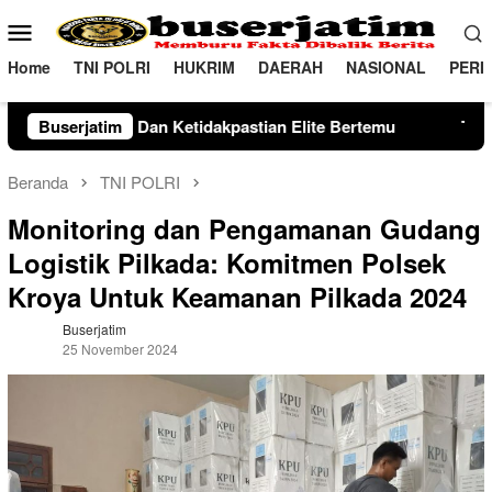
Loncat
Menu
ke
Mobile
konten
Home
TNI POLRI
HUKRIM
DAERAH
NASIONAL
PERI
dakpastian Elite Bertemu
Buserjatim
TNI-Polri Kawal Pawai Seni P
Beranda
TNI POLRI
Monitoring dan Pengamanan Gudang
Logistik Pilkada: Komitmen Polsek
Kroya Untuk Keamanan Pilkada 2024
Buserjatim
25 November 2024