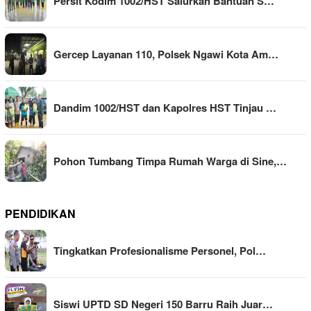
Persit Kodim 1002/HST Salurkan Bantuan S…
Gercep Layanan 110, Polsek Ngawi Kota Am…
Dandim 1002/HST dan Kapolres HST Tinjau …
Pohon Tumbang Timpa Rumah Warga di Sine,…
PENDIDIKAN
Tingkatkan Profesionalisme Personel, Pol…
Siswi UPTD SD Negeri 150 Barru Raih Juar…