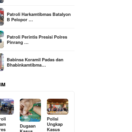
Patroli Harkamtibmas Batalyon
B Pelopor …
Patroli Perintis Presisi Polres
Pinrang …
Babinsa Koramil Padas dan
Bhabinkamtibma…
IM
roli
Polisi
lam
Ungkap
Dugaan
res
Kasus
Kasus