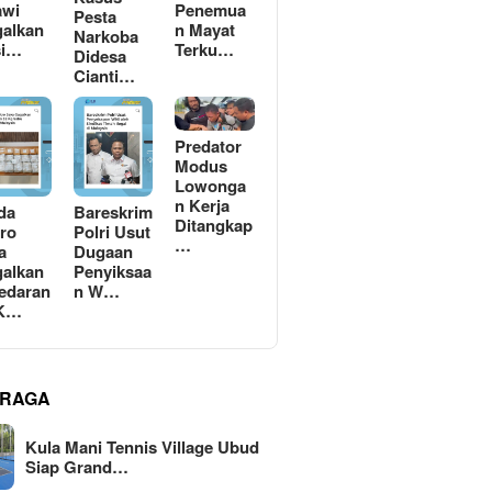
awi
Penemua
Pesta
alkan
n Mayat
Narkoba
si…
Terku…
Didesa
Cianti…
Predator
Modus
Lowonga
n Kerja
da
Bareskrim
Ditangkap
ro
Polri Usut
…
a
Dugaan
alkan
Penyiksaa
edaran
n W…
 K…
RAGA
Kula Mani Tennis Village Ubud
Siap Grand…