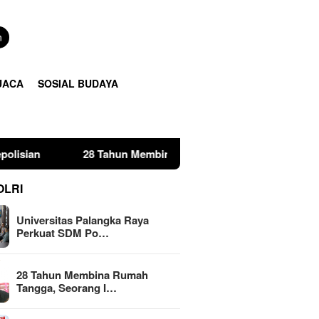
n
UACA
SOSIAL BUDAYA
 Tahun Membina Rumah Tangga, Seorang Ibu Lima Anak Tempuh
OLRI
Universitas Palangka Raya
Perkuat SDM Po…
28 Tahun Membina Rumah
Tangga, Seorang I…