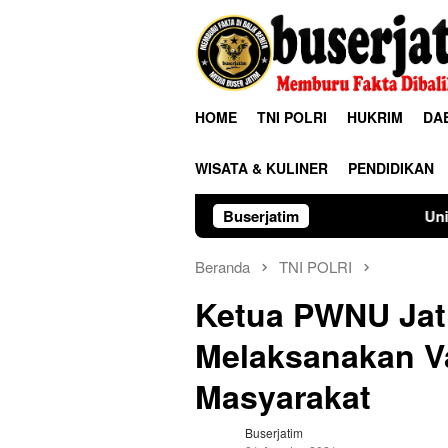
Loncat
ke
konten
HOME
TNI POLRI
HUKRIM
DA
WISATA & KULINER
PENDIDIKAN
Buserjatim
Universitas Palangka 
Beranda
TNI POLRI
Ketua PWNU Jat
Melaksanakan Va
Masyarakat
Buserjatim