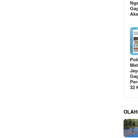
Ng
Gag
Ak
Pol
Met
Jay
Gag
Per
32
OLAH