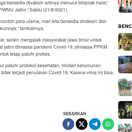
uga bersedia divaksin artinya menurut bilqolak halal,”
 PWNU Jatim,” Sabtu (21/8/3021).
ta contoh para ulama, mari kita bersedia divaksin dan
BENC
hukumnya,” tambahnya.
ar, selain mengajak masyarakat jawa timur untuk
at jatim dimassa pandemi Covid-19, dimassa PPKM
ntuk tetap patuhi prokes.
r patuhi protokol kesehatan, hindari kerumunan
idak terjadi penularan Covid-19. Karena virus ini bisa
SEBARKAN