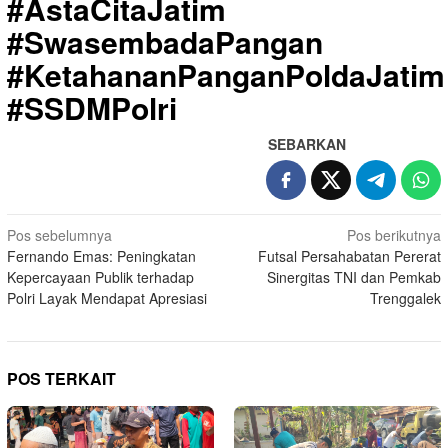
#AstaCitaJatim
#SwasembadaPangan
#KetahananPanganPoldaJatim
#SSDMPolri
SEBARKAN
Navigasi
Pos sebelumnya
Pos berikutnya
Fernando Emas: Peningkatan
Futsal Persahabatan Pererat
pos
Kepercayaan Publik terhadap
Sinergitas TNI dan Pemkab
Polri Layak Mendapat Apresiasi
Trenggalek
POS TERKAIT