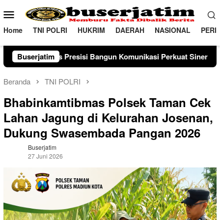
Loncat
Menu
ke
Mobile
konten
Home
TNI POLRI
HUKRIM
DAERAH
NASIONAL
PERI
 Bangun Komunikasi Perkuat Sinergi untuk Kamtibmas
Buserjatim
Beranda
TNI POLRI
Bhabinkamtibmas Polsek Taman Cek
Lahan Jagung di Kelurahan Josenan,
Dukung Swasembada Pangan 2026
Buserjatim
27 Juni 2026