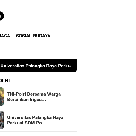
n
UACA
SOSIAL BUDAYA
ngka Raya Perkuat SDM Polri Lewat Pusat Studi Kepolisian
OLRI
TNI-Polri Bersama Warga
Bersihkan Irigas…
Universitas Palangka Raya
Perkuat SDM Po…