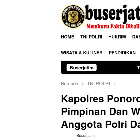
Loncat
ke
konten
HOME
TNI POLRI
HUKRIM
DA
WISATA & KULINER
PENDIDIKAN
Buserjatim
TNI-Polri Bersama
Beranda
TNI POLRI
Kapolres Ponor
Pimpinan Dan W
Anggota Polri 
Buserjatim