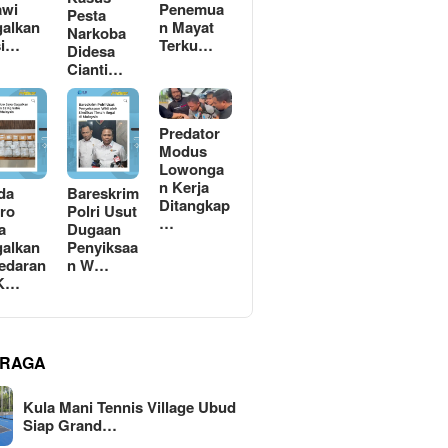
awi
Penemua
Pesta
alkan
n Mayat
Narkoba
si…
Terku…
Didesa
Cianti…
Predator
Modus
Lowonga
n Kerja
da
Bareskrim
Ditangkap
ro
Polri Usut
…
a
Dugaan
alkan
Penyiksaa
edaran
n W…
 K…
RAGA
Kula Mani Tennis Village Ubud
Siap Grand…