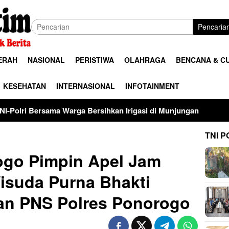
Pencaria
ERAH
NASIONAL
PERISTIWA
OLAHRAGA
BENCANA & C
KESEHATAN
INTERNASIONAL
INFOTAINMENT
 Warga Bersihkan Irigasi di Munjungan
Universitas Pala
TNI P
ogo Pimpin Apel Jam
isuda Purna Bhakti
Dan PNS Polres Ponorogo