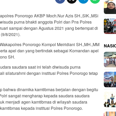
res Ponorogo AKBP Moch.Nur Azis SH.,SIK.,MSi
wisuda purna bhakti anggota Polri dan Pns Polres
ruari sampai dengan Agustus 2021 yang bertempat di
(9/8/2021).
ut Wakapolres Ponorogo Kompol Meiridiani SH.,MH.,MM
NASI
erta apel dan yang bertindak sebagai Komandan apel
yono SH.
dara saudara saat ini telah diwisuda purna
i silaturahmi dengan institusi Polres Ponorogo tetap
rap bahwa dinamika kamtibmas berjalan dengan begitu
i Polri sangat mengharap kepada saudara saudara
ntuk menjadi agen kamtibmas di wilayah saudara
 kamtibmas kepada institusi Polres Ponorogo.