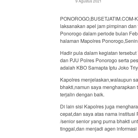
9 Agustus 2021
PONOROGO,BUSETJATIM.COM-Kapol
laksanakan apel jam pimpinan dan 
Ponorogo dalam periode bulan Feb
halaman Mapolres Ponorogo,Senin 
Hadir pula dalam kegiatan terseb
dan PJU Polres Ponorogo serta pes
adalah KBO Samapta Iptu Joko Tri
Kapolres menjelaskan,walaupun sau
bhakti,namun saya mengharapkan tal
terjalin dengan baik.
Di lain sisi Kapolres juga mengha
cepat,dan saya atas nama institus
/senior senior yang purna bhakti u
tinggal,dan menjadi agen informasi