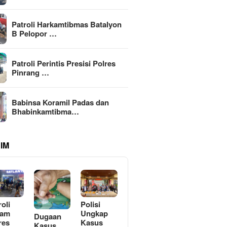
Patroli Harkamtibmas Batalyon
B Pelopor …
Patroli Perintis Presisi Polres
Pinrang …
Babinsa Koramil Padas dan
Bhabinkamtibma…
IM
roli
Polisi
lam
Ungkap
Dugaan
res
Kasus
Kasus