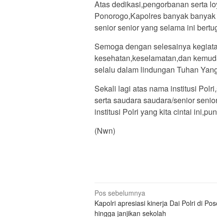
Atas dedikasi,pengorbanan serta loya
Ponorogo,Kapolres banyak banyak m
senior senior yang selama ini bert
Semoga dengan selesainya kegiatan 
kesehatan,keselamatan,dan kemudah
selalu dalam lindungan Tuhan Yan
Sekali lagi atas nama institusi Pol
serta saudara saudara/senior senior
institusi Polri yang kita cintai ini,p
(Nwn)
Navigasi
Pos sebelumnya
Kapolri apresiasi kinerja Dai Polri di Pos
pos
hingga janjikan sekolah