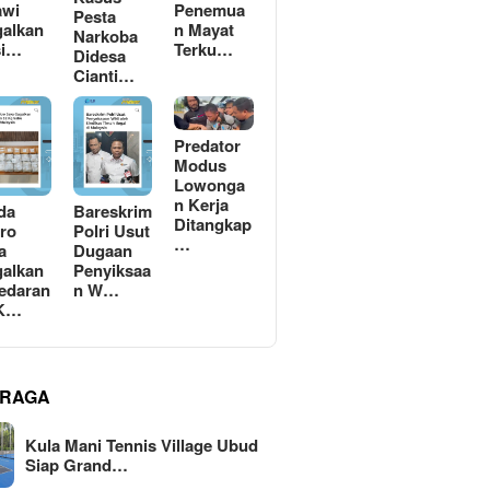
awi
Penemua
Pesta
alkan
n Mayat
Narkoba
si…
Terku…
Didesa
Cianti…
Predator
Modus
Lowonga
n Kerja
da
Bareskrim
Ditangkap
ro
Polri Usut
…
a
Dugaan
alkan
Penyiksaa
edaran
n W…
 K…
RAGA
Kula Mani Tennis Village Ubud
Siap Grand…