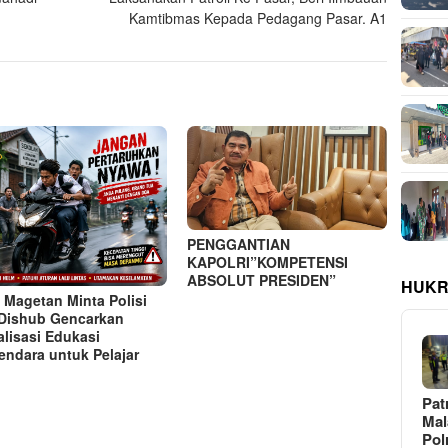
Kamtibmas Kepada Pedagang Pasar. A1
PENGGANTIAN
KAPOLRI”KOMPETENSI
ABSOLUT PRESIDEN”
HUKR
 Magetan Minta Polisi
Dishub Gencarkan
alisasi Edukasi
endara untuk Pelajar
Pat
Ma
Pol