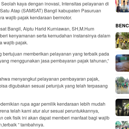
ah kaya dengan inovasi, Intensitas pelayanan di
 Satu Atap (SAMSAT) Bangil kabupaten Pasuruan
a wajib pajak kendaraan bermotor.
BENC
msat Bangil, Aiptu Harid Kurniawan, SH,M.Hum
beri kenyamanan serta kemudahan instansinya dalam
 wajib pajak.
ng bertujuan memberikan pelayanan yang terbaik pada
 yang menggunakan jasa pembayaran pajak tahunan,”
bahwa menyangkut pelayanan pembayaran pajak,
bisa digubakan sesuai petunjuk yang telah terpasang
sedemikian rupa agar pemilik kendaraan lebih mudah
ena telah kami atur alur sesuai peruntukkannya,
n cek fisik ini akan dapat memberi manfaat bagi wajib
,terbaik ” tambahnya.