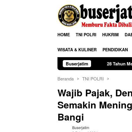
Loncat
ke
konten
HOME
TNI POLRI
HUKRIM
DA
WISATA & KULINER
PENDIDIKAN
28 Tahun Membina Rumah Tangga,
Buserjatim
Beranda
TNI POLRI
Wajib Pajak, De
Semakin Mening
Bangi
Buserjatim