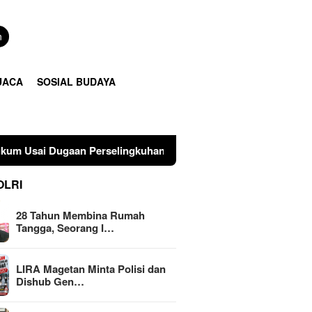
n
UACA
SOSIAL BUDAYA
elingkuhan Suami di Sulawesi Tengah
LIRA Magetan Mi
OLRI
28 Tahun Membina Rumah
Tangga, Seorang I…
LIRA Magetan Minta Polisi dan
Dishub Gen…