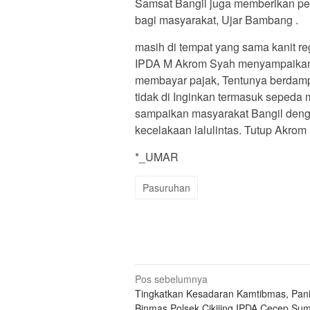
Samsat Bangil juga memberikan pela
bagi masyarakat, Ujar Bambang .
masih di tempat yang sama kanit reg
IPDA M Akrom Syah menyampaikan h
membayar pajak, Tentunya berdampak
tidak di Inginkan termasuk sepeda
sampaikan masyarakat Bangil dengan 
kecelakaan lalulintas. Tutup Akrom 
*_UMAR
Pasuruhan
Navigasi
Pos sebelumnya
Tingkatkan Kesadaran Kamtibmas, Pani
pos
Binmas Polsek Cikijing IPDA Cecep Su