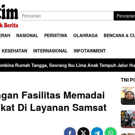
Pencaria
ERAH
NASIONAL
PERISTIWA
OLAHRAGA
BENCANA & C
KESEHATAN
INTERNASIONAL
INFOTAINMENT
 Seorang Ibu Lima Anak Tempuh Jalur Hukum Usai Dugaan Pers
TNI P
ngan Fasilitas Memadai
kat Di Layanan Samsat