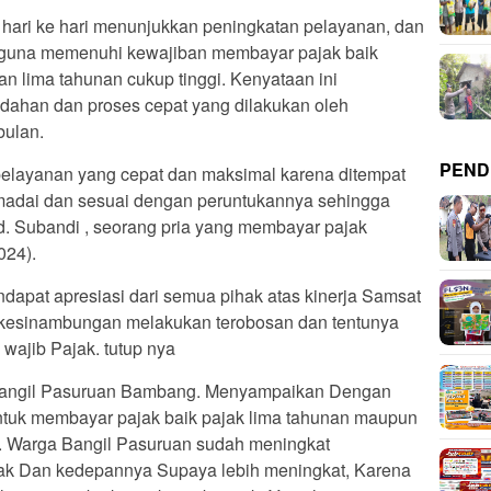
i hari ke hari menunjukkan peningkatan pelayanan, dan
 guna memenuhi kewajiban membayar pajak baik
n lima tahunan cukup tinggi. Kenyataan ini
ahan dan proses cepat yang dilakukan oleh
bulan.
PEND
pelayanan yang cepat dan maksimal karena ditempat
memadai dan sesuai dengan peruntukannya sehingga
mad. Subandi , seorang pria yang membayar pajak
024).
ndapat apresiasi dari semua pihak atas kinerja Samsat
rkesinambungan melakukan terobosan dan tentunya
 wajib Pajak. tutup nya
Bangil Pasuruan Bambang. Menyampaikan Dengan
tuk membayar pajak baik pajak lima tahunan maupun
. Warga Bangil Pasuruan sudah meningkat
ak Dan kedepannya Supaya lebih meningkat, Karena