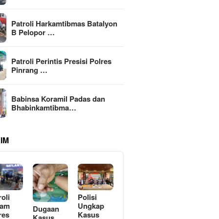
Patroli Harkamtibmas Batalyon
B Pelopor …
Patroli Perintis Presisi Polres
Pinrang …
Babinsa Koramil Padas dan
Bhabinkamtibma…
IM
roli
Polisi
lam
Ungkap
Dugaan
res
Kasus
Kasus