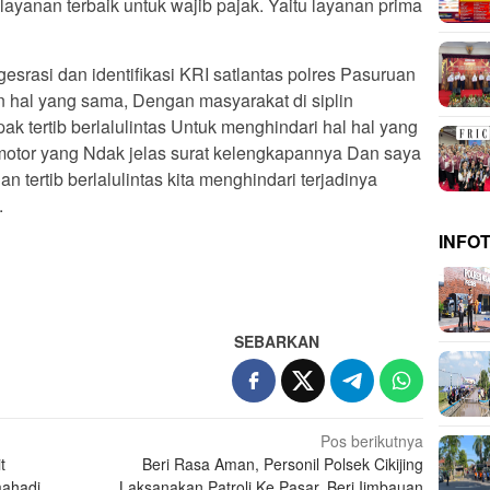
yanan terbaik untuk wajib pajak. Yaitu layanan prima
esrasi dan identifikasi KRI satlantas polres Pasuruan
al yang sama, Dengan masyarakat di siplin
 tertib berlalulintas Untuk menghindari hal hal yang
 motor yang Ndak jelas surat kelengkapannya Dan saya
tertib berlalulintas kita menghindari terjadinya
.
INFO
SEBARKAN
Pos berikutnya
t
Beri Rasa Aman, Personil Polsek Cikijing
mahadi
Laksanakan Patroli Ke Pasar, Beri Iimbauan