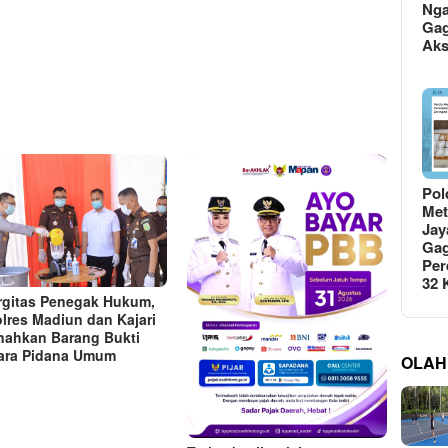
Ng
Gag
Ak
Pol
Met
Jay
Gag
Per
32
rgitas Penegak Hukum,
lres Madiun dan Kajari
ahkan Barang Bukti
ara Pidana Umum
OLAH