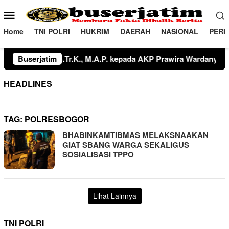
Loncat
Menu
ke
Mobile
konten
Home
TNI POLRI
HUKRIM
DAERAH
NASIONAL
PERI
ada AKP Agusnawan, S.E., Kasat Resnarkoba dari IPTU Mangopo Ma
Buserjatim
HEADLINES
TAG:
POLRESBOGOR
BHABINKAMTIBMAS MELAKSNAAKAN
GIAT SBANG WARGA SEKALIGUS
SOSIALISASI TPPO
Lihat Lainnya
TNI POLRI