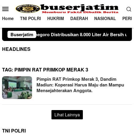
Loncat
Menu
ke
Mobile
konten
Home
TNI POLRI
HUKRIM
DAERAH
NASIONAL
PERI
Distribusikan 8.000 Liter Air Bersih untuk Warga Ngambon
Buserjatim
HEADLINES
TAG:
PIMPIN RAT PRIMKOP MERAK 3
Pimpin RAT Primkop Merak 3, Dandim
Madiun: Koperasi Harus Maju dan Mampu
Mensejahterakan Anggota.
Lihat Lainnya
TNI POLRI