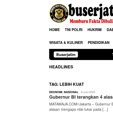
Loncat
ke
konten
HOME
TNI POLRI
HUKRIM
DA
WISATA & KULINER
PENDIDIKAN
Buserjatim
TNI-Polri Ber
HEADLINES
TAG:
LEBIH KUAT
buserjatim
,
8 Juni 2023
EKONOMI
NASIONAL
Gubernur BI terangkan 4 alasa
MATAMAJA.COM//Jakarta – Gubernur Ba
alasan mengapa nilai tukar pada […]