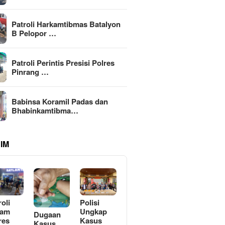
Patroli Harkamtibmas Batalyon
B Pelopor …
Patroli Perintis Presisi Polres
Pinrang …
Babinsa Koramil Padas dan
Bhabinkamtibma…
IM
roli
Polisi
lam
Ungkap
Dugaan
res
Kasus
Kasus