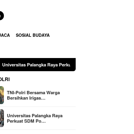
n
UACA
SOSIAL BUDAYA
 Palangka Raya Perkuat SDM Polri Lewat Pusat Studi Kepolisian
OLRI
TNI-Polri Bersama Warga
Bersihkan Irigas…
Universitas Palangka Raya
Perkuat SDM Po…