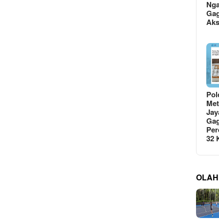
Ng
Gag
Ak
Pol
Met
Jay
Gag
Per
32
OLAH