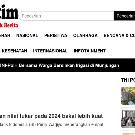
Pencaria
ERAH
NASIONAL
PERISTIWA
OLAHRAGA
BENCANA & C
KESEHATAN
INTERNASIONAL
INFOTAINMENT
sama Warga Bersihkan Irigasi di Munjungan
Universitas
TNI P
n nilai tukar pada 2024 bakal lebih kuat
nk Indonesia (BI) Perry Warjiyo menerangkan empat