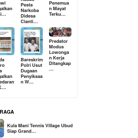
awi
Penemua
Pesta
alkan
n Mayat
Narkoba
si…
Terku…
Didesa
Cianti…
Predator
Modus
Lowonga
n Kerja
da
Bareskrim
Ditangkap
ro
Polri Usut
…
a
Dugaan
alkan
Penyiksaa
edaran
n W…
 K…
RAGA
Kula Mani Tennis Village Ubud
Siap Grand…