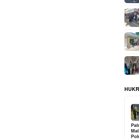
HUKR
Pat
Ma
Pol