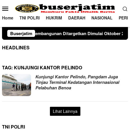
Loncat
Menu
ke
Mobile
konten
Home
TNI POLRI
HUKRIM
DAERAH
NASIONAL
PERI
bangunan Ditargetkan Dimulai Oktober 2026Agustus 7, 2026
Buserjatim
HEADLINES
TAG:
KUNJUNGI KANTOR PELINDO
Kunjungi Kantor Pelindo, Pangdam Juga
Tinjau Terminal Kedatangan Internasional
Pelabuhan Benoa
Lihat Lainnya
TNI POLRI