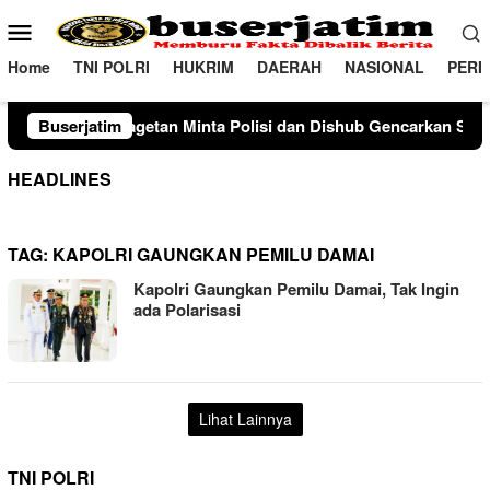
Loncat
Menu
ke
Mobile
konten
Home
TNI POLRI
HUKRIM
DAERAH
NASIONAL
PERI
n Minta Polisi dan Dishub Gencarkan Sosialisasi Edukasi Berke
Buserjatim
HEADLINES
TAG:
KAPOLRI GAUNGKAN PEMILU DAMAI
Kapolri Gaungkan Pemilu Damai, Tak Ingin
ada Polarisasi
Lihat Lainnya
TNI POLRI