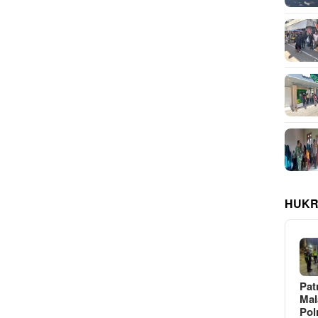
HUKR
Pat
Ma
Pol