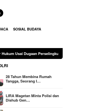
n
UACA
SOSIAL BUDAYA
an Perselingkuhan Suami di Sulawesi Tengah
LIRA Mag
OLRI
28 Tahun Membina Rumah
Tangga, Seorang I…
LIRA Magetan Minta Polisi dan
Dishub Gen…