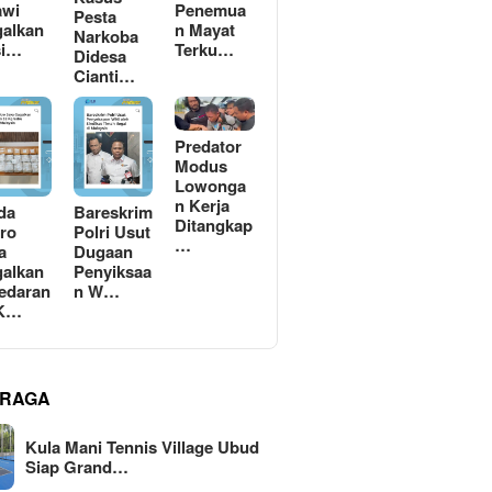
awi
Penemua
Pesta
alkan
n Mayat
Narkoba
si…
Terku…
Didesa
Cianti…
Predator
Modus
Lowonga
n Kerja
da
Bareskrim
Ditangkap
ro
Polri Usut
…
a
Dugaan
alkan
Penyiksaa
edaran
n W…
 K…
RAGA
Kula Mani Tennis Village Ubud
Siap Grand…