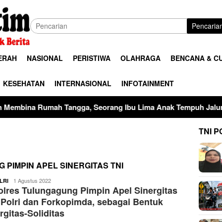
Pencaria
ERAH
NASIONAL
PERISTIWA
OLAHRAGA
BENCANA & C
KESEHATAN
INTERNASIONAL
INFOTAINMENT
Tangga, Seorang Ibu Lima Anak Tempuh Jalur Hukum Usai Duga
TNI P
PIMPIN APEL SINERGITAS TNI
ardy
1 Agustus 2022
LRI
lres Tulungagung Pimpin Apel Sinergitas
 Polri dan Forkopimda, sebagai Bentuk
rgitas-Soliditas