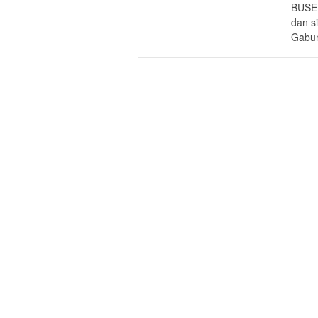
BUSER
dan s
Gabun