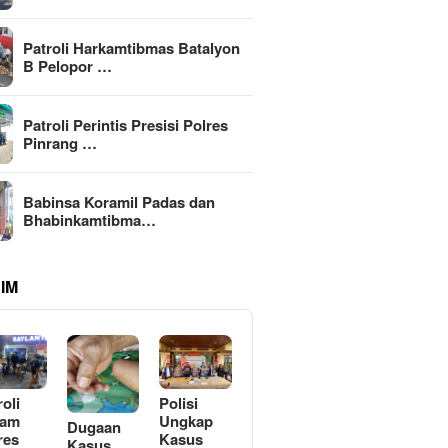
Patroli Harkamtibmas Batalyon
B Pelopor …
Patroli Perintis Presisi Polres
Pinrang …
Babinsa Koramil Padas dan
Bhabinkamtibma…
IM
roli
Polisi
lam
Ungkap
Dugaan
res
Kasus
Kasus