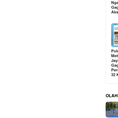
Ng
Gag
Ak
Pol
Met
Jay
Gag
Per
32
OLAH