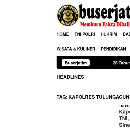
Loncat
ke
konten
HOME
TNI POLRI
HUKRIM
DA
WISATA & KULINER
PENDIDIKAN
Buserjatim
28 Tahun Membina Rumah 
HEADLINES
TAG:
KAPOLRES TULUNGAGUNG 
TNI PO
Kapo
TNI,
Sine