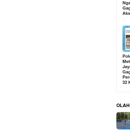
Ng
Gag
Ak
Pol
Met
Jay
Gag
Per
32
OLAH