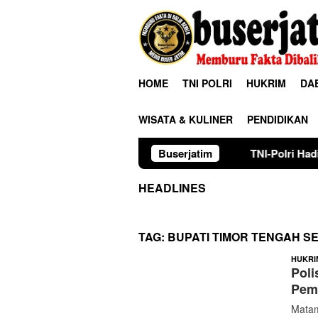
Loncat
ke
konten
HOME
TNI POLRI
HUKRIM
DA
WISATA & KULINER
PENDIDIKAN
Buserjatim
TNI-Polri Hadir Atasi Kekering
HEADLINES
TAG:
BUPATI TIMOR TENGAH S
HUKRI
Poli
Pem
Matam