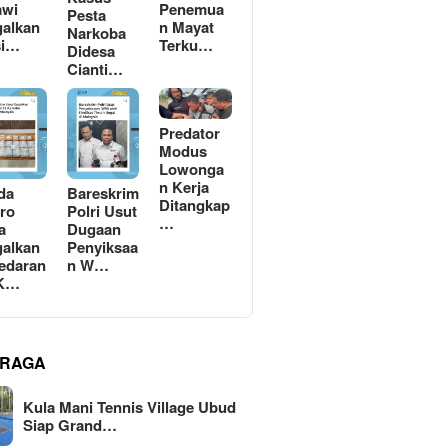
awi
Penemua
Pesta
alkan
n Mayat
Narkoba
si…
Terku…
Didesa
Cianti…
Predator
Modus
Lowonga
n Kerja
da
Bareskrim
Ditangkap
ro
Polri Usut
…
a
Dugaan
alkan
Penyiksaa
edaran
n W…
 K…
RAGA
Kula Mani Tennis Village Ubud
Siap Grand…