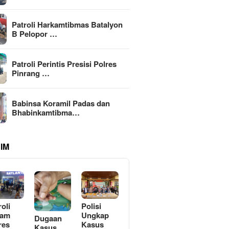
Patroli Harkamtibmas Batalyon
B Pelopor …
Patroli Perintis Presisi Polres
Pinrang …
Babinsa Koramil Padas dan
Bhabinkamtibma…
IM
roli
Polisi
lam
Ungkap
Dugaan
res
Kasus
Kasus