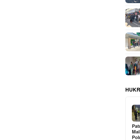
HUKR
Pat
Ma
Pol