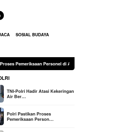
n
UACA
SOSIAL BUDAYA
saan Personel di Aceh Dilaksanakan Secara Profesional dan Tra
OLRI
TNI-Polri Hadir Atasi Kekeringan
Air Ber…
Polri Pastikan Proses
Pemeriksaan Person…