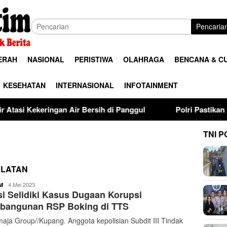
Pencaria
ERAH
NASIONAL
PERISTIWA
OLAHRAGA
BENCANA & C
KESEHATAN
INTERNASIONAL
INFOTAINMENT
an Air Bersih di Panggul
Polri Pastikan Proses Pemerik
TNI P
ELATAN
buserjatim
4 Mei 2023
M
si Selidiki Kasus Dugaan Korupsi
bangunan RSP Boking di TTS
aja Group//Kupang. Anggota kepolisian Subdit III Tindak