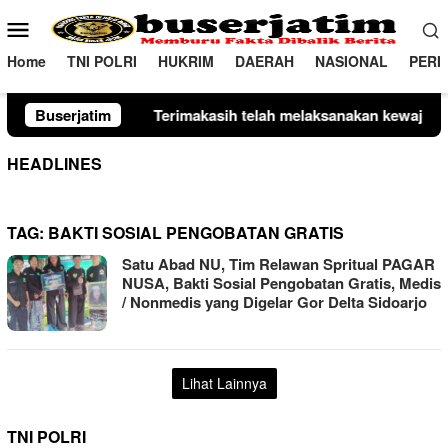
Loncat
Menu
ke
Mobile
konten
Home
TNI POLRI
HUKRIM
DAERAH
NASIONAL
PERI
Terimakasih telah melaksanakan kewajiban perpajakan daer
Buserjatim
HEADLINES
TAG:
BAKTI SOSIAL PENGOBATAN GRATIS
Satu Abad NU, Tim Relawan Spritual PAGAR
NUSA, Bakti Sosial Pengobatan Gratis, Medis
/ Nonmedis yang Digelar Gor Delta Sidoarjo
Lihat Lainnya
TNI POLRI