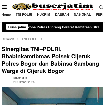
Loncat
Menu
ke
Mobile
konten
Home
TNI POLRI
HUKRIM
DAERAH
NASIONAL
PERI
inrang Pererat Kemitraan Strategis di kabupaten Pinrang
Buserjatim
Beranda
TNI POLRI
Sinergitas TNI–POLRI,
Bhabinkamtibmas Polsek Cijeruk
Polres Bogor dan Babinsa Sambang
Warga di Cijeruk Bogor
Buserjatim
29 Oktober 2025