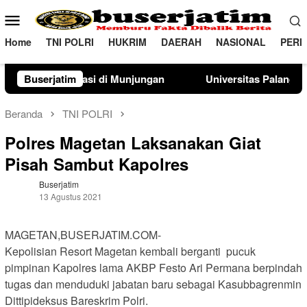
Loncat
Menu
ke
Mobile
konten
Home
TNI POLRI
HUKRIM
DAERAH
NASIONAL
PERI
Munjungan
Buserjatim
Universitas Palangka Raya Perkuat SDM Polri 
Beranda
TNI POLRI
Polres Magetan Laksanakan Giat
Pisah Sambut Kapolres
Buserjatim
13 Agustus 2021
MAGETAN,BUSERJATIM.COM-
Kepolisian Resort Magetan kembali berganti pucuk
pimpinan Kapolres lama AKBP Festo Ari Permana berpindah
tugas dan menduduki jabatan baru sebagai Kasubbagrenmin
Dittipideksus Bareskrim Polri.