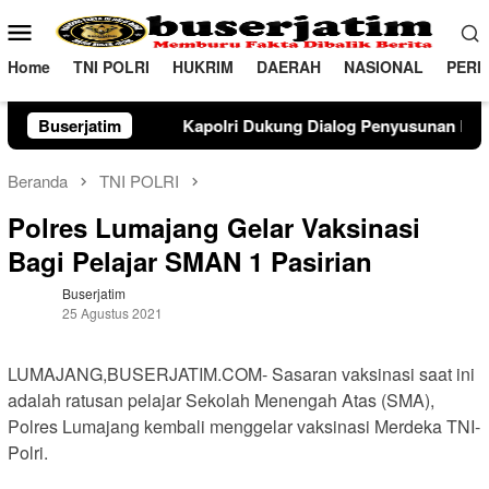
Loncat
Menu
ke
Mobile
konten
Home
TNI POLRI
HUKRIM
DAERAH
NASIONAL
PERI
olri Dukung Dialog Penyusunan RUU Ketenagakerjaan, Siap Jad
Buserjatim
Beranda
TNI POLRI
Polres Lumajang Gelar Vaksinasi
Bagi Pelajar SMAN 1 Pasirian
Buserjatim
25 Agustus 2021
LUMAJANG,BUSERJATIM.COM- Sasaran vaksinasi saat ini
adalah ratusan pelajar Sekolah Menengah Atas (SMA),
Polres Lumajang kembali menggelar vaksinasi Merdeka TNI-
Polri.