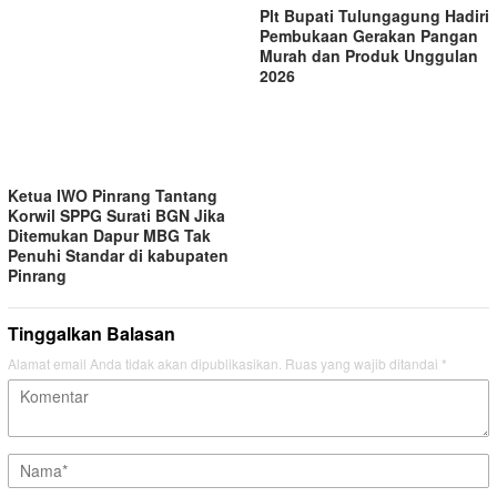
Plt Bupati Tulungagung Hadiri
Pembukaan Gerakan Pangan
Murah dan Produk Unggulan
2026
Ketua IWO Pinrang Tantang
Korwil SPPG Surati BGN Jika
Ditemukan Dapur MBG Tak
Penuhi Standar di kabupaten
Pinrang
Tinggalkan Balasan
Alamat email Anda tidak akan dipublikasikan.
Ruas yang wajib ditandai
*