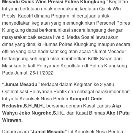
Mesadu Quick Wins Presisi Polres Klungkung”
Kegiatan
ini yang bertujuan untuk mendukung kegiatan Quick Win
Presisi Kapolri dimana Program ini bertujuan untuk
menyediakan kegiatan yang memungkinkan Personel Polres
Klungkung dapat berkomunikasi secara langsung dengan
masyarakat baik secara live di Media Sosial lewat akun
dinas yang dimiliki Humas Polres Klungkung maupun secara
offline yang bisa hadir saat kegiatan acara “Jumat Mesadu”
berlangsung sehingga bisa memberikan Kritik,Saran dan
Masukan terkait Pelayanan Kepolisian di Polres Klungkung,
Pada Jumat, 25/11/2022
“Jumat Mesadu”
terdapat dalam Kegiatan ke 2 yaitu
Optimalisasi Pelayanan Publik dan sebagai narasumber hari
ini yaitu Kapolsek Nusa Penida
Kompol I Gede
Redastra,S.H.,M.H.,
bersama dengan Kasat Lantas
Akp
Wahyu Joko Nugroho,S.I
.K., dan Kasat Binmas
Akp I Putu
Wirawan.
Dalam acara “
Jumat Mesadu”
ini Kapolsek Nusa Penida