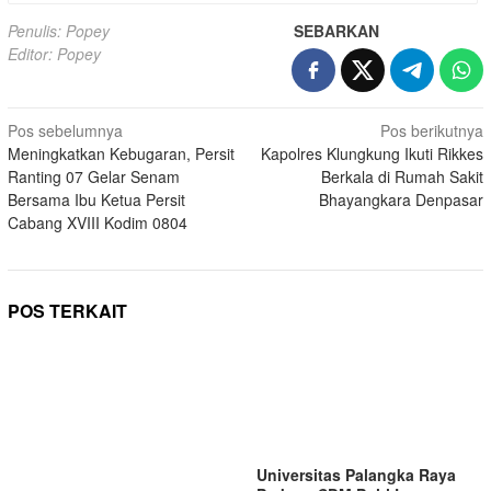
Penulis: Popey
SEBARKAN
Editor: Popey
Navigasi
Pos sebelumnya
Pos berikutnya
Meningkatkan Kebugaran, Persit
Kapolres Klungkung Ikuti Rikkes
pos
Ranting 07 Gelar Senam
Berkala di Rumah Sakit
Bersama Ibu Ketua Persit
Bhayangkara Denpasar
Cabang XVIII Kodim 0804
POS TERKAIT
Universitas Palangka Raya