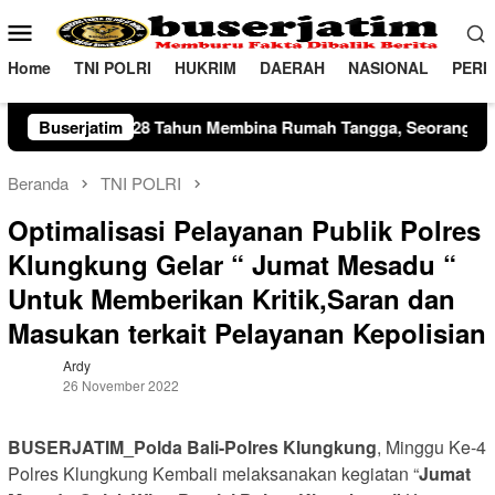
Loncat
Menu
ke
Mobile
konten
Home
TNI POLRI
HUKRIM
DAERAH
NASIONAL
PERI
 Membina Rumah Tangga, Seorang Ibu Lima Anak Tempuh Jalur 
Buserjatim
Beranda
TNI POLRI
Optimalisasi Pelayanan Publik Polres
Klungkung Gelar “ Jumat Mesadu “
Untuk Memberikan Kritik,Saran dan
Masukan terkait Pelayanan Kepolisian
Ardy
26 November 2022
BUSERJATIM_Polda Bali-Polres Klungkung
, Minggu Ke-4
Polres Klungkung Kembali melaksanakan kegiatan “
Jumat