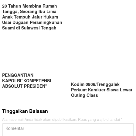
28 Tahun Membina Rumah
Tangga, Seorang Ibu Lima
Anak Tempuh Jalur Hukum
Usai Dugaan Perselingkuhan
Suami di Sulawesi Tengah
PENGGANTIAN
KAPOLRI”KOMPETENSI
Kodim 0806/Trenggalek
ABSOLUT PRESIDEN”
Perkuat Karakter Siswa Lewat
Outing Class
Tinggalkan Balasan
Alamat email Anda tidak akan dipublikasikan.
Ruas yang wajib ditandai
*