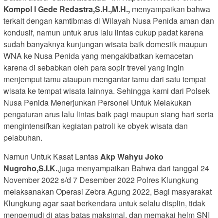
Kompol I Gede Redastra,S.H.,M.H.,
menyampaikan bahwa
terkait dengan kamtibmas di Wilayah Nusa Penida aman dan
kondusif, namun untuk arus lalu lintas cukup padat karena
sudah banyaknya kunjungan wisata baik domestik maupun
WNA ke Nusa Penida yang mengakibatkan kemacetan
karena di sebabkan oleh para sopir trevel yang ingin
menjemput tamu ataupun mengantar tamu dari satu tempat
wisata ke tempat wisata lainnya. Sehingga kami dari Polsek
Nusa Penida Menerjunkan Personel Untuk Melakukan
pengaturan arus lalu lintas baik pagi maupun siang hari serta
mengintensifkan kegiatan patroli ke obyek wisata dan
pelabuhan.
Namun Untuk Kasat Lantas
Akp Wahyu Joko
Nugroho,S.I.K.
,juga menyampaikan Bahwa dari tanggal 24
November 2022 s/d 7 Desember 2022 Polres Klungkung
melaksanakan Operasi Zebra Agung 2022, Bagi masyarakat
Klungkung agar saat berkendara untuk selalu displin, tidak
mengemudi di atas batas maksimal, dan memakai helm SNI