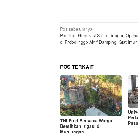
Navigasi
Pos sebelumnya
Pastikan Generasi Sehat dengan Optima
pos
di Probolinggo Aktif Dampingi Giat Imun
POS TERKAIT
Univ
Perk
TNI-Polri Bersama Warga
Pusa
Bersihkan Irigasi di
Munjungan