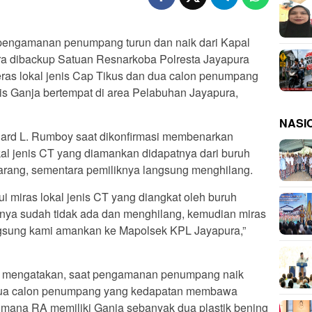
pengamanan penumpang turun dan naik dari Kapal
a dibackup Satuan Resnarkoba Polresta Jayapura
ras lokal jenis Cap Tikus dan dua calon penumpang
is Ganja bertempat di area Pelabuhan Jayapura,
NASI
ard L. Rumboy saat dikonfirmasi membenarkan
okal jenis CT yang diamankan didapatnya dari buruh
rang, sementara pemiliknya langsung menghilang.
i miras lokal jenis CT yang diangkat oleh buruh
liknya sudah tidak ada dan menghilang, kemudian miras
langsung kami amankan ke Mapolsek KPL Jayapura,”
y mengatakan, saat pengamanan penumpang naik
ua calon penumpang yang kedapatan membawa
dimana RA memiliki Ganja sebanyak dua plastik bening