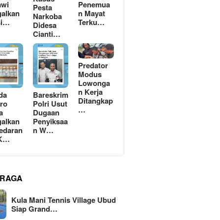
awi
Penemua
Pesta
alkan
n Mayat
Narkoba
si…
Terku…
Didesa
Cianti…
Predator
Modus
Lowonga
n Kerja
da
Bareskrim
Ditangkap
ro
Polri Usut
…
a
Dugaan
alkan
Penyiksaa
edaran
n W…
 K…
RAGA
Kula Mani Tennis Village Ubud
Siap Grand…