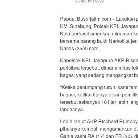
26 Agustus 2022
Papua, Buserjatim.com – Lakukan 
KM. Sinabung, Polsek KPL Jayapur
Kota berhasil amankan minuman ke
bersama barang bukti Narkotika jen
Kamis (25/8) sore.
Kapolsek KPL Jayapura AKP Risch
peristiwa tersebut, dimana miras l
bagasi yang sedang mengangkat ba
“Ketika penumpang turun, kami temu
bagasi, ketika ditanya dicari pemi
tersebut sebanyak 16 liter lebih 
tandasnya.
Lebih lanjut AKP Rischard Rumbo
pihaknya kembali mengamankan d
Ganja yakni RA (17) dan FR (20), 