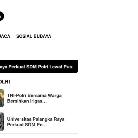
n
UACA
SOSIAL BUDAYA
ri Lewat Pusat Studi Kepolisian
28 Tahun Membina Ruma
OLRI
TNI-Polri Bersama Warga
Bersihkan Irigas…
Universitas Palangka Raya
Perkuat SDM Po…