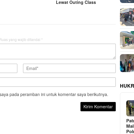
Lewat Outing Class
Ruas yang wajib ditandai
*
HUKR
saya pada peramban ini untuk komentar saya berikutnya.
Pat
Ma
Pol