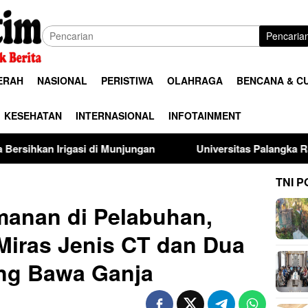
Pencaria
ERAH
NASIONAL
PERISTIWA
OLAHRAGA
BENCANA & C
KESEHATAN
INTERNASIONAL
INFOTAINMENT
di Munjungan
Universitas Palangka Raya Perkuat SDM Pol
TNI P
anan di Pelabuhan,
Miras Jenis CT dan Dua
ng Bawa Ganja