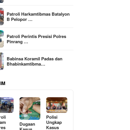
Patroli Harkamtibmas Batalyon
B Pelopor …
Patroli Perintis Presisi Polres
Pinrang …
Babinsa Koramil Padas dan
Bhabinkamtibma…
IM
roli
Polisi
lam
Ungkap
Dugaan
res
Kasus
Kasus