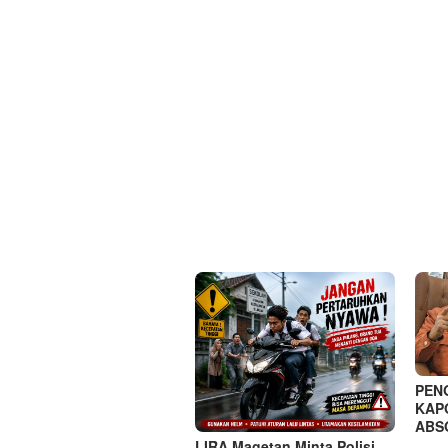
PEN
KAP
ABS
LIRA Magetan Minta Polisi