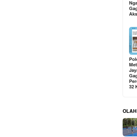
Ng
Gag
Ak
Pol
Met
Jay
Gag
Per
32
OLAH