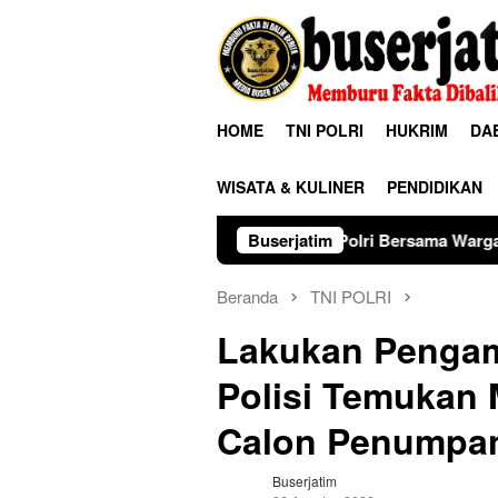
Loncat
ke
konten
HOME
TNI POLRI
HUKRIM
DA
WISATA & KULINER
PENDIDIKAN
TNI-Polri Bersama Warga Bersihkan Irigasi 
Buserjatim
Beranda
TNI POLRI
Lakukan Pengam
Polisi Temukan 
Calon Penumpa
Buserjatim