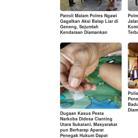
Patroli Malam Polres Ngawi
Polr
Gagalkan Aksi Balap Liar di
Jala
Geneng, Sejumlah
Komi
Kendaraan Diamankan
Terb
Poli
Pene
Badu
Dia
Dugaan Kasus Pesta
Narkoba Didesa Cianting
Utara Sukatani, Masyarakat
pun Berharap Aparat
Penegak Hukum Dapat