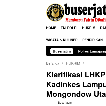
Loncat
ke
konten
HOME
TNI POLRI
HUKRIM
DA
WISATA & KULINER
PENDIDIKAN
Polres Lumajang Kunci Pergerakan Api
Buserjatim
Beranda
HUKRIM
Klarifikasi LHK
Kadinkes Lampu
Mongondow Uta
Buserjatim