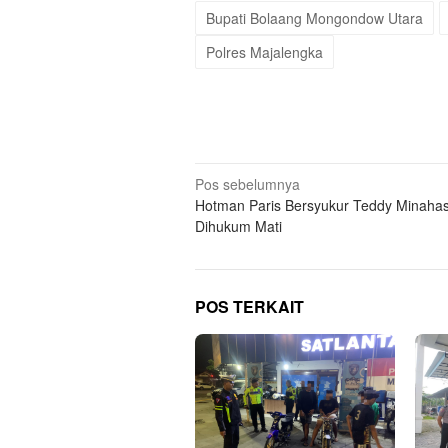
Bupati Bolaang Mongondow Utara
Polres Majalengka
Navigasi
Pos sebelumnya
Hotman Paris Bersyukur Teddy Minaha
pos
Dihukum Mati
POS TERKAIT