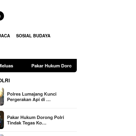
n
UACA
SOSIAL BUDAYA
Hukum Dorong Polri Tindak Tegas Konten Medsos yang Mengan
OLRI
Polres Lumajang Kunci
Pergerakan Api di …
Pakar Hukum Dorong Polri
Tindak Tegas Ko…