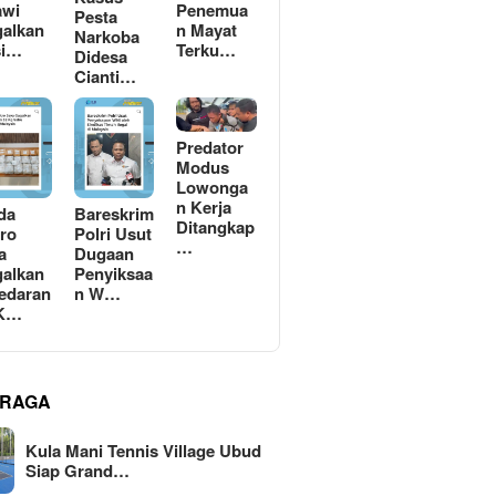
awi
Penemua
Pesta
alkan
n Mayat
Narkoba
si…
Terku…
Didesa
Cianti…
Predator
Modus
Lowonga
n Kerja
da
Bareskrim
Ditangkap
ro
Polri Usut
…
a
Dugaan
alkan
Penyiksaa
edaran
n W…
 K…
RAGA
Kula Mani Tennis Village Ubud
Siap Grand…