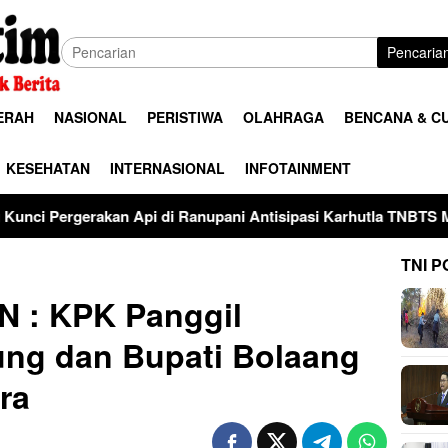
Pencaria
ERAH
NASIONAL
PERISTIWA
OLAHRAGA
BENCANA & C
KESEHATAN
INTERNASIONAL
INFOTAINMENT
 di Ranupani Antisipasi Karhutla TNBTS Meluas
Pakar 
TNI P
PN : KPK Panggil
ng dan Bupati Bolaang
ra