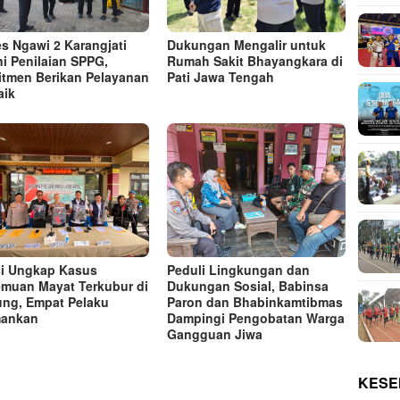
Dukungan Mengalir untuk
es Ngawi 2 Karangjati
Rumah Sakit Bhayangkara di
ni Penilaian SPPG,
Pati Jawa Tengah
tmen Berikan Pelayanan
aik
si Ungkap Kasus
Peduli Lingkungan dan
muan Mayat Terkubur di
Dukungan Sosial, Babinsa
ng, Empat Pelaku
Paron dan Bhabinkamtibmas
mankan
Dampingi Pengobatan Warga
Gangguan Jiwa
KESE