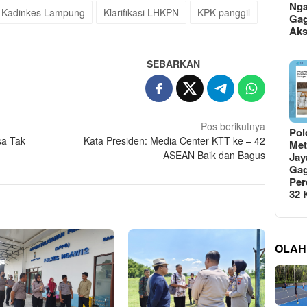
Ng
Kadinkes Lampung
Klarifikasi LHKPN
KPK panggil
Gag
Ak
SEBARKAN
Pos berikutnya
Pol
sa Tak
Kata Presiden: Media Center KTT ke – 42
Met
ASEAN Baik dan Bagus
Jay
Gag
Per
32
OLAH