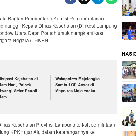
la Bagian Pemberitaan Komisi Pemberantasan
memanggil Kepala Dinas Kesehatan (Dinkes) Lampung
ndow Utara Depri Pontoh untuk mengklarifikasi
ggara Negara (LHKPN).
NASI
tisipasi Kejahatan di
Wakapolres Majalengka
lam Hari, Polsek
Sambut GP Ansor di
tiwangi Gelar Patroli
Mapolres Majalengka
lam
nas Kesehatan Provinsi Lampung terkait permintaan
dung KPK,” ujar Ali, dalam keterangannya ke