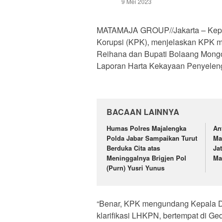
9 Mei 2023
MATAMAJA GROUP//Jakarta – Kepa
Korupsi (KPK), menjelaskan KPK 
Reihana dan Bupati Bolaang Mongo
Laporan Harta Kekayaan Penyelen
BACAAN LAINNYA
Humas Polres Majalengka
An
Polda Jabar Sampaikan Turut
Ma
Berduka Cita atas
Ja
Meninggalnya Brigjen Pol
Ma
(Purn) Yusri Yunus
“Benar, KPK mengundang Kepala Di
klarifikasi LHKPN, bertempat di Ge