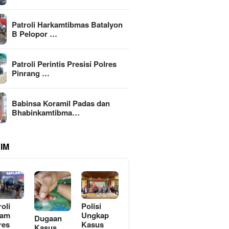
Patroli Harkamtibmas Batalyon
B Pelopor …
Patroli Perintis Presisi Polres
Pinrang …
Babinsa Koramil Padas dan
Bhabinkamtibma…
IM
roli
Polisi
lam
Ungkap
Dugaan
res
Kasus
Kasus