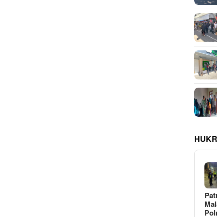
HUKR
Pat
Ma
Pol