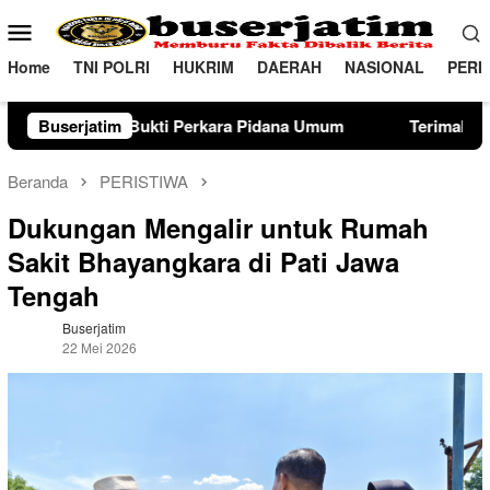
Loncat
Menu
ke
Mobile
konten
Home
TNI POLRI
HUKRIM
DAERAH
NASIONAL
PERI
na Umum
Buserjatim
Terimakasih telah melaksanakan kewajiban perp
Beranda
PERISTIWA
Dukungan Mengalir untuk Rumah
Sakit Bhayangkara di Pati Jawa
Tengah
Buserjatim
22 Mei 2026