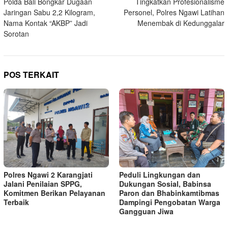
Polda Bali Bongkar Dugaan
Tingkatkan Profesionalisme
pos
Jaringan Sabu 2,2 Kilogram,
Personel, Polres Ngawi Latihan
Nama Kontak “AKBP” Jadi
Menembak di Kedunggalar
Sorotan
POS TERKAIT
Peduli Lingkungan dan
Polres Ngawi 2 Karangjati
Dukungan Sosial, Babinsa
Jalani Penilaian SPPG,
Paron dan Bhabinkamtibmas
Komitmen Berikan Pelayanan
Dampingi Pengobatan Warga
Terbaik
Gangguan Jiwa