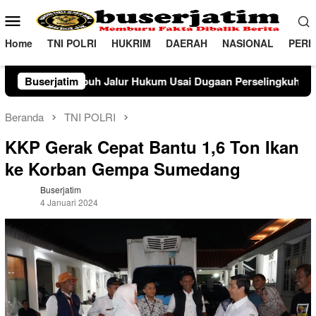
Loncat
Menu
ke
Mobile
konten
Home
TNI POLRI
HUKRIM
DAERAH
NASIONAL
PERI
r Hukum Usai Dugaan Perselingkuhan Suami di Sulawesi Teng
Buserjatim
Beranda
TNI POLRI
KKP Gerak Cepat Bantu 1,6 Ton Ikan
ke Korban Gempa Sumedang
Buserjatim
4 Januari 2024