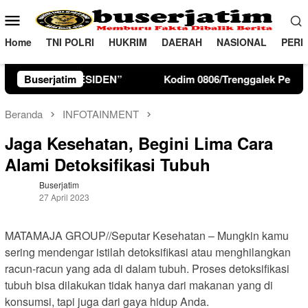
Loncat
Menu
ke
Mobile
konten
Home
TNI POLRI
HUKRIM
DAERAH
NASIONAL
PERI
Kodim 0806/Trenggalek Perkuat Karakter Siswa Lewat Outing
Buserjatim
Beranda
INFOTAINMENT
Jaga Kesehatan, Begini Lima Cara
Alami Detoksifikasi Tubuh
Buserjatim
27 April 2023
MATAMAJA GROUP//Seputar Kesehatan – Mungkin kamu
sering mendengar istilah detoksifikasi atau menghilangkan
racun-racun yang ada di dalam tubuh. Proses detoksifikasi
tubuh bisa dilakukan tidak hanya dari makanan yang di
konsumsi, tapi juga dari gaya hidup Anda.