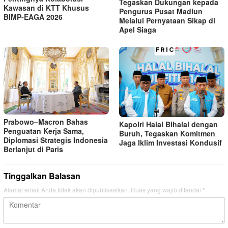
Tegaskan Dukungan kepada
Kawasan di KTT Khusus
Pengurus Pusat Madiun
BIMP-EAGA 2026
Melalui Pernyataan Sikap di
Apel Siaga
Prabowo–Macron Bahas
Kapolri Halal Bihalal dengan
Penguatan Kerja Sama,
Buruh, Tegaskan Komitmen
Diplomasi Strategis Indonesia
Jaga Iklim Investasi Kondusif
Berlanjut di Paris
Tinggalkan Balasan
Alamat email Anda tidak akan dipublikasikan.
Ruas yang wajib ditandai
*