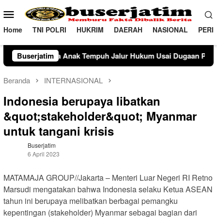
Loncat
Menu
ke
Mobile
konten
Home
TNI POLRI
HUKRIM
DAERAH
NASIONAL
PERI
uh Jalur Hukum Usai Dugaan Perselingkuhan Suami di Sulawes
Buserjatim
Beranda
INTERNASIONAL
Indonesia berupaya libatkan
&quot;stakeholder&quot; Myanmar
untuk tangani krisis
Buserjatim
6 April 2023
MATAMAJA GROUP//Jakarta – Menteri Luar Negeri RI Retno
Marsudi mengatakan bahwa Indonesia selaku Ketua ASEAN
tahun ini berupaya melibatkan berbagai pemangku
kepentingan (stakeholder) Myanmar sebagai bagian dari