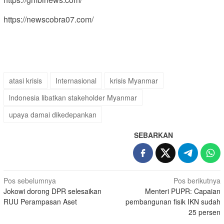
https://newscobra07.com/
atasi krisis
Internasional
krisis Myanmar
lndonesia libatkan stakeholder Myanmar
upaya damai dikedepankan
SEBARKAN
Navigasi
Pos sebelumnya
Pos berikutnya
Jokowi dorong DPR selesaikan
Menteri PUPR: Capaian
pos
RUU Perampasan Aset
pembangunan fisik IKN sudah
25 persen