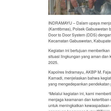
INDRAMAYU – Dalam upaya menjag
(Kamtibmas), Polsek Gabuswetan b
Door to Door System (DDS) denga
Kecamatan Gabuswetan, Kabupaten 
Kegiatan ini bertujuan memberikan
situasi lingkungan yang aman dan 
2025.
Kapolres Indramayu, AKBP M. Faja
Karnadi, menjelaskan bahwa kegia
yang mengedepankan pendekatan pe
“Melalui kegiatan ini, kami memb
menjaga keamanan dan ketertiban 
untuk meningkatkan kewaspadaan da