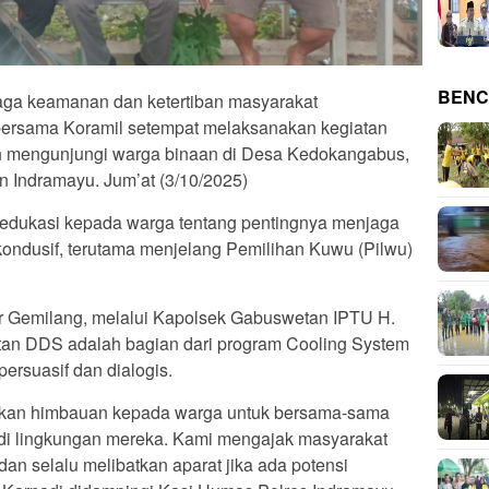
BENC
a keamanan dan ketertiban masyarakat
ersama Koramil setempat melaksanakan kegiatan
n mengunjungi warga binaan di Desa Kedokangabus,
Indramayu. Jum’at (3/10/2025)
 edukasi kepada warga tentang pentingnya menjaga
kondusif, terutama menjelang Pemilihan Kuwu (Pilwu)
r Gemilang, melalui Kapolsek Gabuswetan IPTU H.
tan DDS adalah bagian dari program Cooling System
rsuasif dan dialogis.
erikan himbauan kepada warga untuk bersama-sama
di lingkungan mereka. Kami mengajak masyarakat
n selalu melibatkan aparat jika ada potensi