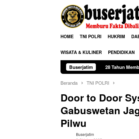
Loncat
ke
konten
HOME
TNI POLRI
HUKRIM
DA
WISATA & KULINER
PENDIDIKAN
28 Tahun Membina Rumah Tangga, Seora
Buserjatim
Beranda
TNI POLRI
Door to Door Sy
Gabuswetan Jag
Pilwu
Buserjatim