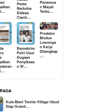
awi
Penemua
Pesta
alkan
n Mayat
Narkoba
si…
Terku…
Didesa
Cianti…
Predator
Modus
Lowonga
n Kerja
da
Bareskrim
Ditangkap
ro
Polri Usut
…
a
Dugaan
alkan
Penyiksaa
edaran
n W…
 K…
RAGA
Kula Mani Tennis Village Ubud
Siap Grand…