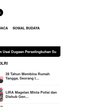
n
UACA
SOSIAL BUDAYA
uhan Suami di Sulawesi Tengah
LIRA Magetan Minta Pol
OLRI
28 Tahun Membina Rumah
Tangga, Seorang I…
LIRA Magetan Minta Polisi dan
Dishub Gen…