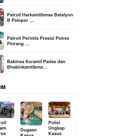
Patroli Harkamtibmas Batalyon
B Pelopor …
Patroli Perintis Presisi Polres
Pinrang …
Babinsa Koramil Padas dan
Bhabinkamtibma…
IM
roli
Polisi
lam
Ungkap
Dugaan
res
Kasus
Kasus