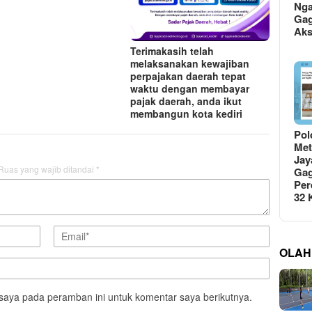
Ng
Gag
Ak
Terimakasih telah
melaksanakan kewajiban
perpajakan daerah tepat
waktu dengan membayar
pajak daerah, anda ikut
membangun kota kediri
Pol
Met
Jay
Ruas yang wajib ditandai
*
Gag
Per
32
OLAH
saya pada peramban ini untuk komentar saya berikutnya.