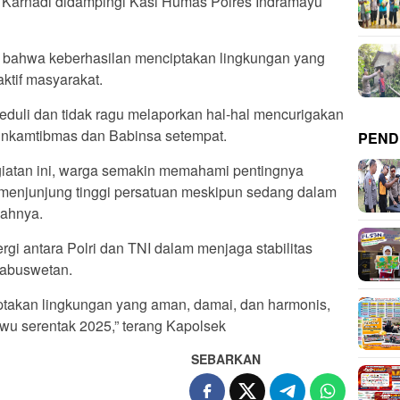
 Karnadi didampingi Kasi Humas Polres Indramayu
 bahwa keberhasilan menciptakan lingkungan yang
ktif masyarakat.
eduli dan tidak ragu melaporkan hal-hal mencurigakan
binkamtibmas dan Babinsa setempat.
PEND
iatan ini, warga semakin memahami pentingnya
p menjunjung tinggi persatuan meskipun sedang dalam
bahnya.
rgi antara Polri dan TNI dalam menjaga stabilitas
abuswetan.
ptakan lingkungan yang aman, damai, dan harmonis,
u serentak 2025,” terang Kapolsek
SEBARKAN