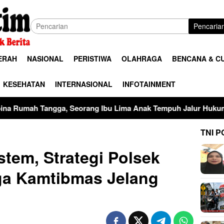
Pencaria
ERAH
NASIONAL
PERISTIWA
OLAHRAGA
BENCANA & C
KESEHATAN
INTERNASIONAL
INFOTAINMENT
ng Ibu Lima Anak Tempuh Jalur Hukum Usai Dugaan Perselingk
TNI P
stem, Strategi Polsek
a Kamtibmas Jelang