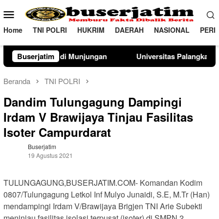
Loncat
Menu
ke
Mobile
konten
Home
TNI POLRI
HUKRIM
DAERAH
NASIONAL
PERI
n
Buserjatim
Universitas Palangka Raya Perkuat SDM Polri Lewat Pu
Beranda
TNI POLRI
Dandim Tulungagung Dampingi
Irdam V Brawijaya Tinjau Fasilitas
Isoter Campurdarat
Buserjatim
19 Agustus 2021
TULUNGAGUNG,BUSERJATIM.COM- Komandan Kodim
0807/Tulungagung Letkol Inf Mulyo Junaidi, S.E, M.Tr (Han)
mendampingi Irdam V/Brawijaya Brigjen TNI Arie Subekti
meninjau fasilitas isolasi terpusat (isoter) di SMPN 2