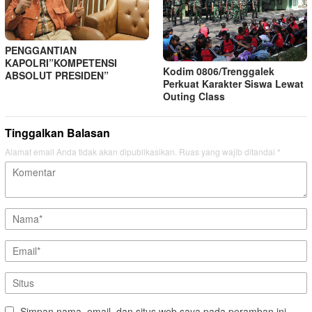
PENGGANTIAN
KAPOLRI”KOMPETENSI
Kodim 0806/Trenggalek
ABSOLUT PRESIDEN”
Perkuat Karakter Siswa Lewat
Outing Class
Tinggalkan Balasan
Alamat email Anda tidak akan dipublikasikan.
Ruas yang wajib ditandai
*
Simpan nama, email, dan situs web saya pada peramban ini