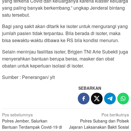
yang terkena Covid dan keluarganya karena klaster keluarga
yang paling banyak berkembang.” ungkap Jenderal bintang
satu tersebut.
Bagi yang sakit akan ditarik ke isoter untuk mengurangi yang
jumlah pasien tidak terpantau. Bila berada di isoter, maka
bisa sewaktu-waktu dibawa ke RS bila kondisi menurun.
Selain meninjau fasilitas isoter, Brigjen TNI Arie Subekti juga
menyerahkan bantuan berupa beras, masker dan obat
obatan untuk keperluan isolasi di isoter.
Sumber : Penerangan/ ylt
SEBARKAN
Navigasi
Pos sebelumnya
Pos berikutnya
Polres Jember, Salurkan
Polres Subang dan Polsek
pos
Bantuan Terdampak Covid-19 di
Jajaran Laksanakan Bakti Sosial