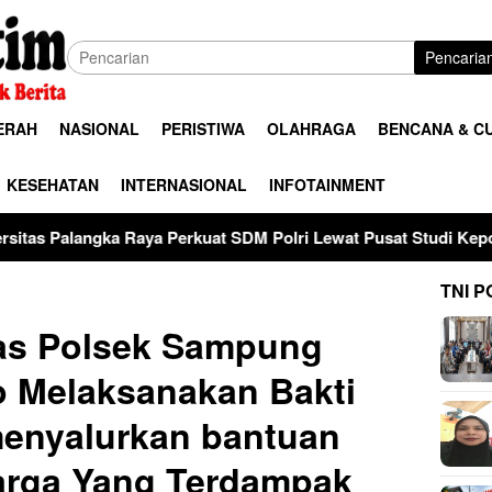
Pencaria
ERAH
NASIONAL
PERISTIWA
OLAHRAGA
BENCANA & C
KESEHATAN
INTERNASIONAL
INFOTAINMENT
aya Perkuat SDM Polri Lewat Pusat Studi Kepolisian
28 
TNI P
as Polsek Sampung
o Melaksanakan Bakti
menyalurkan bantuan
arga Yang Terdampak