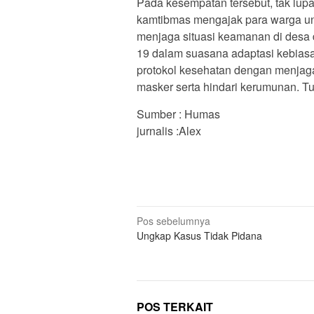
Pada kesempatan tersebut, tak lu
kamtibmas mengajak para warga unt
menjaga situasi keamanan di desa 
19 dalam suasana adaptasi kebias
protokol kesehatan dengan menjaga
masker serta hindari kerumunan. T
Sumber : Humas
jurnalis :Alex
Navigasi
Pos sebelumnya
Ungkap Kasus Tidak Pidana
pos
POS TERKAIT