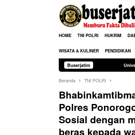
Loncat
ke
konten
HOME
TNI POLRI
HUKRIM
DA
WISATA & KULINER
PENDIDIKAN
Buserjatim
Universitas Palangka R
Beranda
TNI POLRI
Bhabinkamtibm
Polres Ponorog
Sosial dengan 
beras kepada w