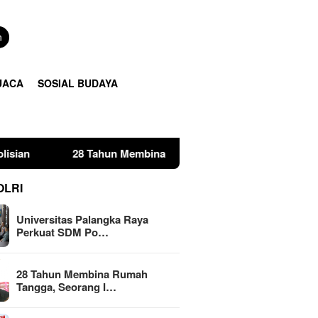
n
UACA
SOSIAL BUDAYA
Tahun Membina Rumah Tangga, Seorang Ibu Lima Anak Tempuh J
OLRI
Universitas Palangka Raya
Perkuat SDM Po…
28 Tahun Membina Rumah
Tangga, Seorang I…