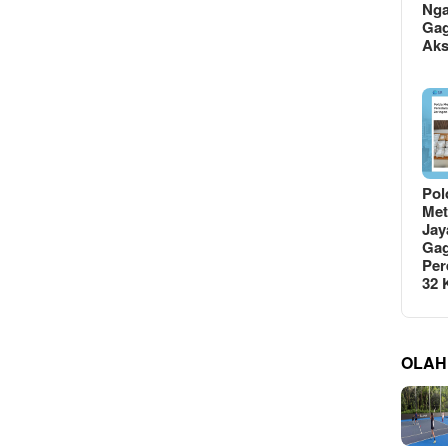
Ng
Gag
Ak
Pol
Met
Jay
Gag
Per
32
OLAH