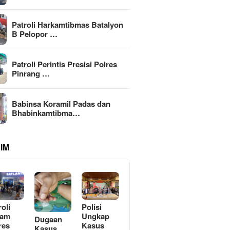
Patroli Harkamtibmas Batalyon
B Pelopor …
Patroli Perintis Presisi Polres
Pinrang …
Babinsa Koramil Padas dan
Bhabinkamtibma…
IM
roli
Polisi
lam
Ungkap
Dugaan
res
Kasus
Kasus