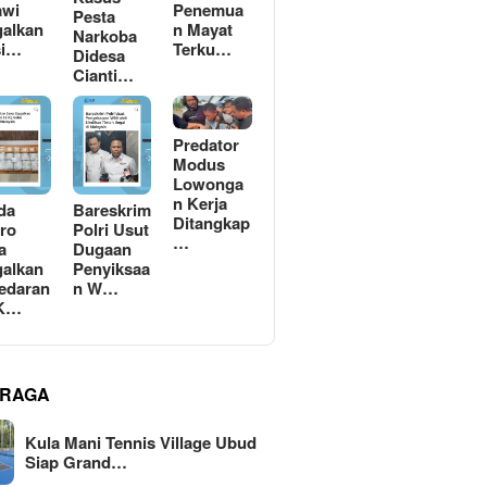
awi
Penemua
Pesta
alkan
n Mayat
Narkoba
si…
Terku…
Didesa
Cianti…
Predator
Modus
Lowonga
n Kerja
da
Bareskrim
Ditangkap
ro
Polri Usut
…
a
Dugaan
alkan
Penyiksaa
edaran
n W…
 K…
RAGA
Kula Mani Tennis Village Ubud
Siap Grand…