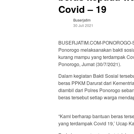
Covid – 19
Buserjatim
30 Juli 2021
BUSERJATIM.COM-PONOROGO-Sam
Ponorogo melaksanakan bakti sosi
kurang mampu yang terdampak Cov
Ponorogo, Jumat (30/7/2021).
Dalam kegiatan Bakti Sosial ters
beras PPKM Darurat dari Kementri
diambil dari Polres Ponorogo seb
beras tersebut setiap warga menda
”Kami berharap bantuan beras ter
yang terdampak Covid 19,’ Ucap 