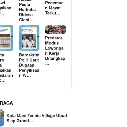
awi
Penemua
Pesta
alkan
n Mayat
Narkoba
si…
Terku…
Didesa
Cianti…
Predator
Modus
Lowonga
n Kerja
da
Bareskrim
Ditangkap
ro
Polri Usut
…
a
Dugaan
alkan
Penyiksaa
edaran
n W…
 K…
RAGA
Kula Mani Tennis Village Ubud
Siap Grand…