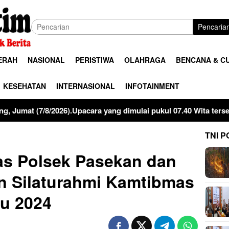
Pencaria
ERAH
NASIONAL
PERISTIWA
OLAHRAGA
BENCANA & C
KESEHATAN
INTERNASIONAL
INFOTAINMENT
u Inspektur Upacara, Kapolres Pinrang AKBP Edy Sabhara Mangga
TNI P
s Polsek Pasekan dan
n Silaturahmi Kamtibmas
u 2024