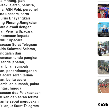
es Pinrang, para
lsek jajaran, perwira,
ara, ASN Polri, personel
rta upacara, serta
urus Bhayangkari
ng Pinrang.‎‎Rangkaian
ara diawali dengan
ran Perwira Upacara,
hormatan kepada
ektur Upacara,
acaan Surat Telegram
lda Sulawesi Selatan,
nggalan dan
ematan tanda pangkat
a tanda jabatan,
ambilan sumpah
tan, penandatanganan
ta acara serah terima
tan, berita acara
ambilan sumpah, pakta
gritas, hingga
acaan doa.‎‎Pelaksanaan
ntikan dan serah terima
tan tersebut merupakan
KESE
ak lanjut Surat Telegram