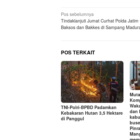
Navigasi
Pos sebelumnya
Tindaklanjuti Jumat Curhat Polda Jatim
pos
Baksos dan Bakkes di Sampang Madur
POS TERKAIT
Muta
Komp
Waka
TNI-Polri-BPBD Padamkan
dan 
Kebakaran Hutan 3,5 Hektare
kabu
di Panggul
buse
Pinr
Mang
memi