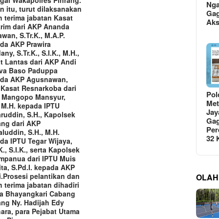
Ng
in itu, turut dilaksanakan
Gag
h terima jabatan Kasat
Ak
rim dari AKP Ananda
wan, S.Tr.K., M.A.P.
da AKP Prawira
ny, S.Tr.K., S.I.K., M.H.,
t Lantas dari AKP Andi
lva Baso Paduppa
da AKP Agusnawan,
, Kasat Resnarkoba dari
Pol
 Mangopo Mansyur,
Met
, M.H. kepada IPTU
Jay
ruddin, S.H., Kapolsek
Gag
ang dari AKP
Per
luddin, S.H., M.H.
32
da IPTU Tegar Wijaya,
K., S.I.K., serta Kapolsek
mpanua dari IPTU Muis
ita, S.Pd.I. kepada AKP
.‎‎Prosesi pelantikan dan
OLAH
h terima jabatan dihadiri
a Bhayangkari Cabang
ang Ny. Hadijah Edy
ara, para Pejabat Utama