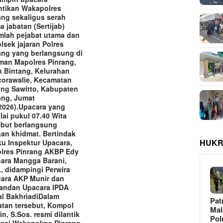
ntikan Wakapolres
ang sekaligus serah
a jabatan (Sertijab)
mlah pejabat utama dan
lsek jajaran Polres
ang yang berlangsung di
man Mapolres Pinrang,
n Bintang, Kelurahan
orawalie, Kecamatan
ng Sawitto, Kabupaten
ang, Jumat
2026).‎‎Upacara yang
lai pukul 07.40 Wita
ebut berlangsung
an khidmat. Bertindak
HUKR
ku Inspektur Upacara,
lres Pinrang AKBP Edy
ara Mangga Barani,
K., didampingi Perwira
ara AKP Munir dan
ndan Upacara IPDA
al Bakhriadi‎‎Dalam
Pat
atan tersebut, Kompol
Ma
in, S.Sos. resmi dilantik
Pol
gai Wakapolres Pinrang.