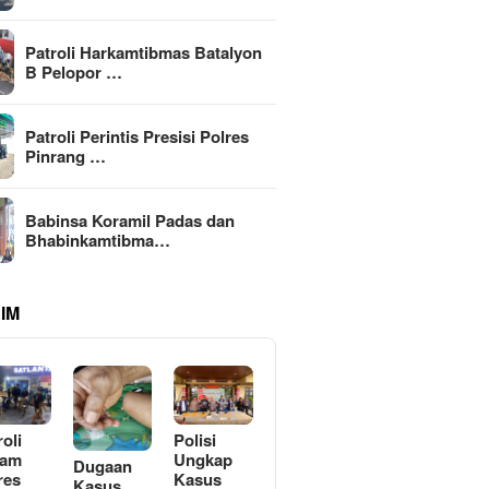
Patroli Harkamtibmas Batalyon
B Pelopor …
Patroli Perintis Presisi Polres
Pinrang …
Babinsa Koramil Padas dan
Bhabinkamtibma…
IM
roli
Polisi
lam
Ungkap
Dugaan
res
Kasus
Kasus