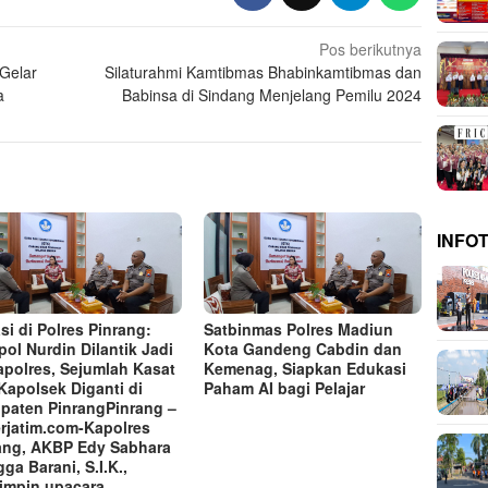
Pos berikutnya
 Gelar
Silaturahmi Kamtibmas Bhabinkamtibmas dan
a
Babinsa di Sindang Menjelang Pemilu 2024
INFO
si di Polres Pinrang:
Satbinmas Polres Madiun
ol Nurdin Dilantik Jadi
Kota Gandeng Cabdin dan
polres, Sejumlah Kasat
Kemenag, Siapkan Edukasi
Kapolsek Diganti di
Paham AI bagi Pelajar
paten Pinrang‎‎Pinrang –
rjatim.com-Kapolres
ang, AKBP Edy Sabhara
ga Barani, S.I.K.,
mpin upacara