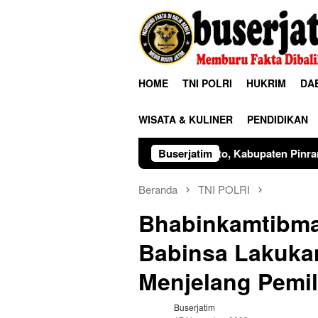
Loncat
ke
konten
HOME
TNI POLRI
HUKRIM
DA
WISATA & KULINER
PENDIDIKAN
7.40 Wita tersebut berlangsung dengan khidmat. Bertindak selak
Buserjatim
Beranda
TNI POLRI
Bhabinkamtibma
Babinsa Lakuka
Menjelang Pemil
Buserjatim