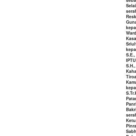
Sela
sera
Resk
Guna
kepa
Warda
Kasa
Sriu
kepa
S.E.
IPTU
S.H.
Kaha
Tiro
Kama
kepa
S.Tr.
Pata
Panr
Bakri
sera
Ketu
Pinr
Sabh