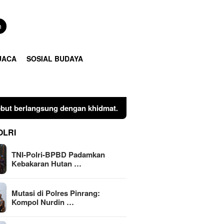
n
UACA
SOSIAL BUDAYA
 Barani, S.I.K., didampingi Perwira Upacara AKP Munir dan Koma
OLRI
TNI-Polri-BPBD Padamkan
Kebakaran Hutan …
Mutasi di Polres Pinrang:
Kompol Nurdin …