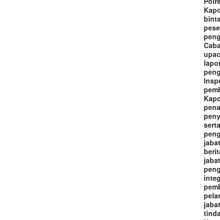
Polr
Kapo
bint
pese
peng
Caba
upac
lapo
peng
Insp
pemb
Kapo
pena
peny
sert
peng
jaba
beri
jaba
peng
inte
pemb
pela
jaba
tind