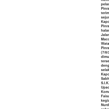
pela
Pinr
terim
seju
Kapo
Pinr
hala
Jala
Macc
Wata
Pinr
(7/8/
dimu
ters
deng
sela
Kapo
Sabh
S.I.
Upac
Koma
Fais
kegi
Nurd
seba