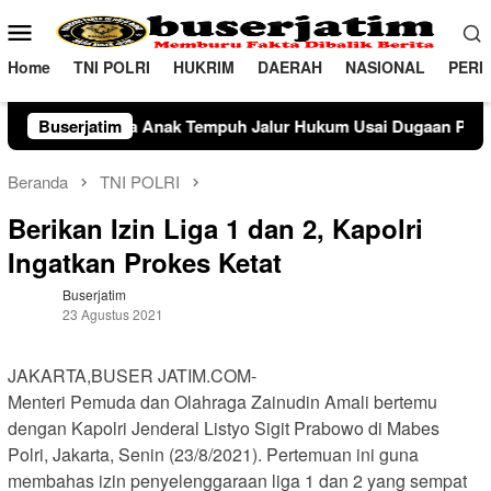
Loncat
Menu
ke
Mobile
konten
Home
TNI POLRI
HUKRIM
DAERAH
NASIONAL
PERI
h Jalur Hukum Usai Dugaan Perselingkuhan Suami di Sulawesi
Buserjatim
Beranda
TNI POLRI
Berikan Izin Liga 1 dan 2, Kapolri
Ingatkan Prokes Ketat
Buserjatim
23 Agustus 2021
JAKARTA,BUSER JATIM.COM-
Menteri Pemuda dan Olahraga Zainudin Amali bertemu
dengan Kapolri Jenderal Listyo Sigit Prabowo di Mabes
Polri, Jakarta, Senin (23/8/2021). Pertemuan ini guna
membahas izin penyelenggaraan liga 1 dan 2 yang sempat