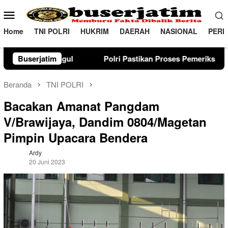
Loncat
Menu
ke
Mobile
konten
Home
TNI POLRI
HUKRIM
DAERAH
NASIONAL
PERI
Polri Pastikan Proses Pemeriksaan Personel di Aceh Dilaksanak
Buserjatim
Beranda
TNI POLRI
Bacakan Amanat Pangdam
V/Brawijaya, Dandim 0804/Magetan
Pimpin Upacara Bendera
Ardy
20 Juni 2023