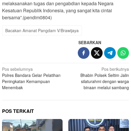
melaksanakan tugas dan pengabdian kepada Negara
Kesatuan Republik Indonesia, yang sangat kita cintai
bersama”.(pendim0804)
Bacakan Amanat Pangdam V/Brawijaya
SEBARKAN
Navigasi
Pos sebelumnya
Pos berikutnya
Polres Bandara Gelar Pelatihan
Bhabin Polsek Seltim Jalin
pos
Peningkatan Kemampuan
silaturahmi dengan warga
Menembak
binaan melalui sambang
POS TERKAIT