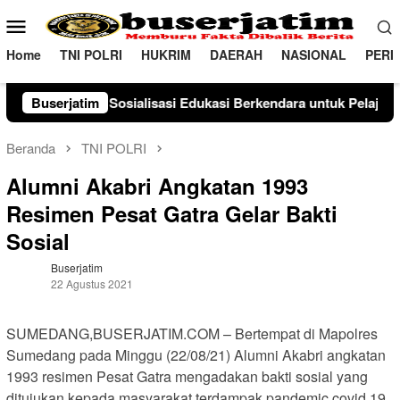
Loncat
Menu
ke
Mobile
konten
Home
TNI POLRI
HUKRIM
DAERAH
NASIONAL
PERI
k Pelajar
Buserjatim
PENGGANTIAN KAPOLRI”KOMPETENSI ABS
Beranda
TNI POLRI
Alumni Akabri Angkatan 1993
Resimen Pesat Gatra Gelar Bakti
Sosial
Buserjatim
22 Agustus 2021
SUMEDANG,BUSERJATIM.COM – Bertempat di Mapolres
Sumedang pada Minggu (22/08/21) Alumni Akabri angkatan
1993 resimen Pesat Gatra mengadakan bakti sosial yang
ditujukan kepada masyarakat terdampak pandemic covid 19