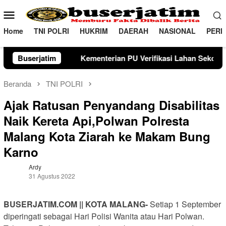
Loncat
Menu
ke
Mobile
konten
Home
TNI POLRI
HUKRIM
DAERAH
NASIONAL
PERI
ementerian PU Verifikasi Lahan Sekolah Rakyat di Tulungagun
Buserjatim
Beranda
TNI POLRI
Ajak Ratusan Penyandang Disabilitas
Naik Kereta Api,Polwan Polresta
Malang Kota Ziarah ke Makam Bung
Karno
Ardy
31 Agustus 2022
BUSERJATIM.COM || KOTA MALANG-
Setiap 1 September
diperingati sebagai Hari Polisi Wanita atau Hari Polwan.