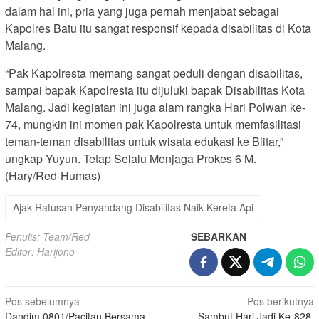
dalam hal ini, pria yang juga pernah menjabat sebagai
Kapolres Batu itu sangat responsif kepada disabilitas di Kota
Malang.
“Pak Kapolresta memang sangat peduli dengan disabilitas,
sampai bapak Kapolresta itu dijuluki bapak Disabilitas Kota
Malang. Jadi kegiatan ini juga alam rangka Hari Polwan ke-
74, mungkin ini momen pak Kapolresta untuk memfasilitasi
teman-teman disabilitas untuk wisata edukasi ke Blitar,”
ungkap Yuyun. Tetap Selalu Menjaga Prokes 6 M.
(Hary/Red-Humas)
Ajak Ratusan Penyandang Disabilitas Naik Kereta Api
Penulis: Team/Red
SEBARKAN
Editor: Harijono
Navigasi
Pos sebelumnya
Pos berikutnya
Dandim 0801/Pacitan Bersama
Sambut Hari Jadi Ke-828,