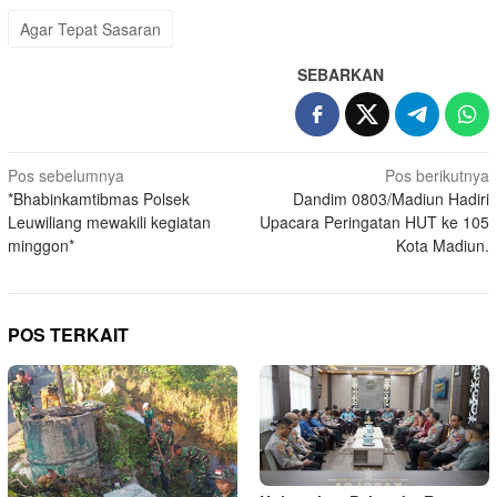
Agar Tepat Sasaran
SEBARKAN
Navigasi
Pos sebelumnya
Pos berikutnya
*Bhabinkamtibmas Polsek
Dandim 0803/Madiun Hadiri
pos
Leuwiliang mewakili kegiatan
Upacara Peringatan HUT ke 105
minggon*
Kota Madiun.
POS TERKAIT