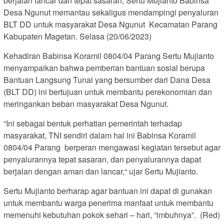
berjalan lancar dan tepat sasaran, Sertu Mujianto Babinsa
Desa Ngunut memantau sekaligus mendampingi penyaluran
BLT DD untuk masyarakat Desa Ngunut Kecamatan Parang
Kabupaten Magetan. Selasa (20/06/2023)
Kehadiran Babinsa Koramil 0804/04 Parang Sertu Mujianto
menyampaikan bahwa pemberian bantuan sosial berupa
Bantuan Langsung Tunai yang bersumber dari Dana Desa
(BLT DD) ini bertujuan untuk membantu perekonomian dan
meringankan beban masyarakat Desa Ngunut.
“Ini sebagai bentuk perhatian pemerintah terhadap
masyarakat, TNI sendiri dalam hal ini Babinsa Koramil
0804/04 Parang berperan mengawasi kegiatan tersebut agar
penyalurannya tepat sasaran, dan penyalurannya dapat
berjalan dengan aman dan lancar,“ ujar Sertu Mujianto.
Sertu Mujianto berharap agar bantuan ini dapat di gunakan
untuk membantu warga penerima manfaat untuk membantu
memenuhi kebutuhan pokok sehari – hari, “imbuhnya”. (Red)