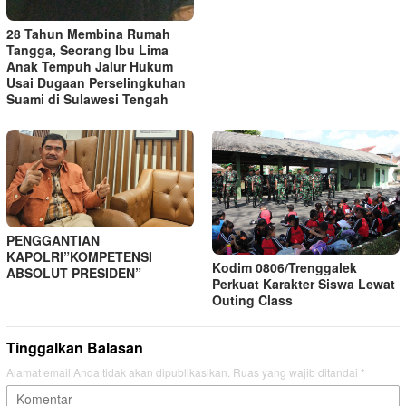
28 Tahun Membina Rumah
Tangga, Seorang Ibu Lima
Anak Tempuh Jalur Hukum
Usai Dugaan Perselingkuhan
Suami di Sulawesi Tengah
PENGGANTIAN
KAPOLRI”KOMPETENSI
Kodim 0806/Trenggalek
ABSOLUT PRESIDEN”
Perkuat Karakter Siswa Lewat
Outing Class
Tinggalkan Balasan
Alamat email Anda tidak akan dipublikasikan.
Ruas yang wajib ditandai
*