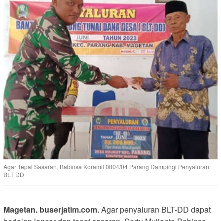
Agar Tepat Sasaran, Babinsa Koramil 0804/04 Parang Dampingi Penyaluran
BLT DD
Magetan. buserjatim.com.
Agar penyaluran BLT-DD dapat