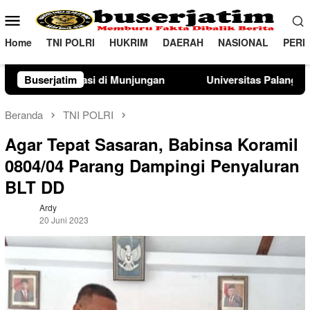
Loncat
Menu
ke
Mobile
konten
Home
TNI POLRI
HUKRIM
DAERAH
NASIONAL
PERI
ungan
Buserjatim
Universitas Palangka Raya Perkuat SDM Polri Lew
Beranda
TNI POLRI
Agar Tepat Sasaran, Babinsa Koramil
0804/04 Parang Dampingi Penyaluran
BLT DD
Ardy
20 Juni 2023