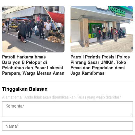
Patroli Harkamtibmas
Patroli Perintis Presisi Polres
Batalyon B Pelopor di
Pinrang Sasar UMKM, Toko
Pelabuhan dan Pasar Lakessi
Emas dan Pegadaian demi
Parepare, Warga Merasa Aman
Jaga Kamtibmas
Tinggalkan Balasan
Alamat email Anda tidak akan dipublikasikan.
Ruas yang wajib ditandai
*