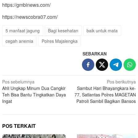
https://gmbinews.com/
https://newscobra07.com/
5 manfaat jagung
Bagi kesehatan
baik untuk mata
cegah anemia
Polres Majalengka
SEBARKAN
Navigasi
Pos sebelumnya
Pos berikutnya
Ahli Ungkap Minum Dua Cangkir
Sambut Hari Bhayangkara ke-
pos
Teh Bisa Bantu Tingkatkan Daya
77, Satlantas Polres MAGETAN
Ingat
Patroli Sambil Bagikan Bansos
POS TERKAIT