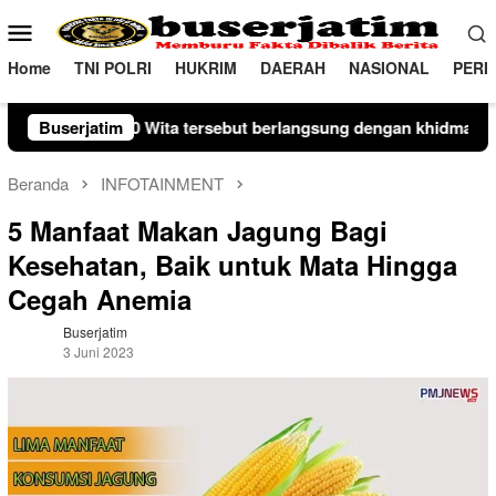
Loncat
Menu
ke
Mobile
konten
Home
TNI POLRI
HUKRIM
DAERAH
NASIONAL
PERI
Upacara AKP Munir dan Komandan Upacara IPDA Faisal Bakhriadi‎
Buserjatim
Beranda
INFOTAINMENT
5 Manfaat Makan Jagung Bagi
Kesehatan, Baik untuk Mata Hingga
Cegah Anemia
Buserjatim
3 Juni 2023