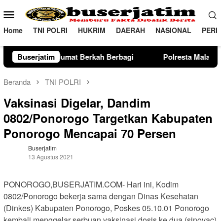
Loncat
Menu
ke
Mobile
konten
Home
TNI POLRI
HUKRIM
DAERAH
NASIONAL
PERI
at Berkah Berbagi
Buserjatim
Polresta Malang Kota Gelar Bakkes A
Beranda
TNI POLRI
Vaksinasi Digelar, Dandim
0802/Ponorogo Targetkan Kabupaten
Ponorogo Mencapai 70 Persen
Buserjatim
13 Agustus 2021
PONOROGO,BUSERJATIM.COM- Hari ini, Kodim
0802/Ponorogo bekerja sama dengan Dinas Kesehatan
(Dinkes) Kabupaten Ponorogo, Poskes 05.10.01 Ponorogo
kembali menggelar serbuan vaksinasi dosis ke dua (sinovac)