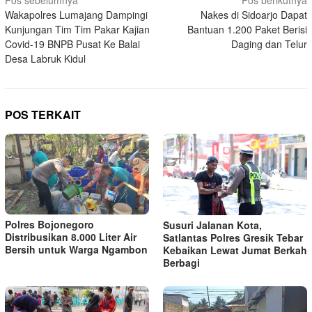
Navigasi
Pos sebelumnya
Pos berikutnya
Wakapolres Lumajang Dampingi
Nakes di Sidoarjo Dapat
pos
Kunjungan Tim Tim Pakar Kajian
Bantuan 1.200 Paket Berisi
Covid-19 BNPB Pusat Ke Balai
Daging dan Telur
Desa Labruk Kidul
POS TERKAIT
Polres Bojonegoro
Susuri Jalanan Kota,
Distribusikan 8.000 Liter Air
Satlantas Polres Gresik Tebar
Bersih untuk Warga Ngambon
Kebaikan Lewat Jumat Berkah
Berbagi