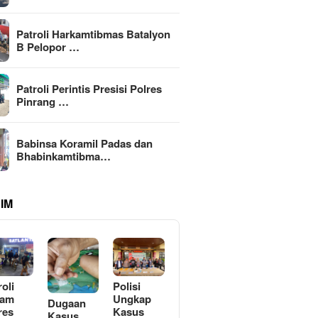
Patroli Harkamtibmas Batalyon
B Pelopor …
Patroli Perintis Presisi Polres
Pinrang …
Babinsa Koramil Padas dan
Bhabinkamtibma…
IM
roli
Polisi
lam
Ungkap
Dugaan
res
Kasus
Kasus