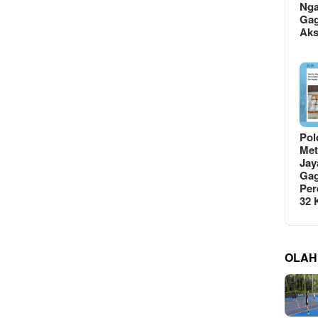
Ng
Gag
Ak
Pol
Met
Jay
Gag
Per
32
OLAH