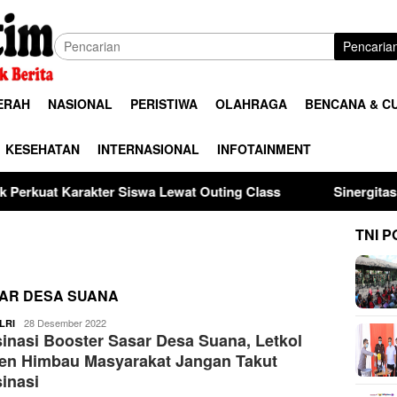
Pencaria
ERAH
NASIONAL
PERISTIWA
OLAHRAGA
BENCANA & C
KESEHATAN
INTERNASIONAL
INFOTAINMENT
Siswa Lewat Outing Class
Sinergitas Penegak Hukum, K
TNI P
SAR DESA SUANA
ardy
28 Desember 2022
LRI
inasi Booster Sasar Desa Suana, Letkol
en Himbau Masyarakat Jangan Takut
inasi