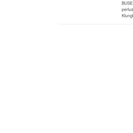
BUSER
perlua
Klung