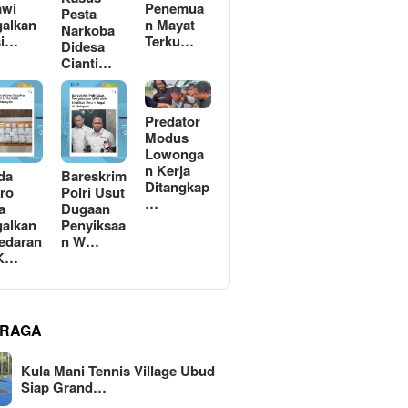
awi
Penemua
Pesta
alkan
n Mayat
Narkoba
si…
Terku…
Didesa
Cianti…
Predator
Modus
Lowonga
n Kerja
da
Bareskrim
Ditangkap
ro
Polri Usut
…
a
Dugaan
alkan
Penyiksaa
edaran
n W…
 K…
RAGA
Kula Mani Tennis Village Ubud
Siap Grand…