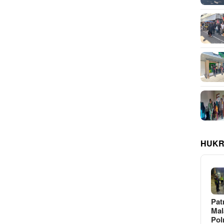
HUKR
Pat
Ma
Pol