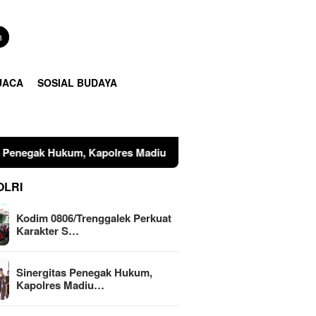
n
UACA
SOSIAL BUDAYA
apolres Madiun dan Kajari Musnahkan Barang Bukti Perkara P
OLRI
Kodim 0806/Trenggalek Perkuat
Karakter S…
Sinergitas Penegak Hukum,
Kapolres Madiu…