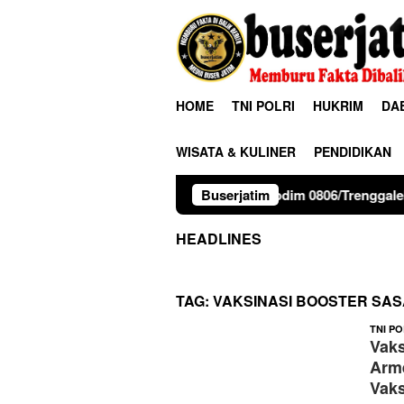
Loncat
ke
konten
HOME
TNI POLRI
HUKRIM
DA
WISATA & KULINER
PENDIDIKAN
Kodim 0806/Trenggalek Perkuat Karakter 
Buserjatim
HEADLINES
TAG:
VAKSINASI BOOSTER SA
TNI PO
Vaks
Arm
Vaks