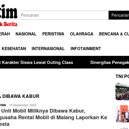
Pencaria
ERAH
NASIONAL
PERISTIWA
OLAHRAGA
BENCANA & C
KESEHATAN
INTERNASIONAL
INFOTAINMENT
at Outing Class
Sinergitas Penegak Hukum, Kapolres M
TNI P
YA DIBAWA KABUR
ardy
15 September 2022
TIWA
 Unit Mobil Miliknya Dibawa Kabur,
usaha Rental Mobil di Malang Laporkan Ke
esta