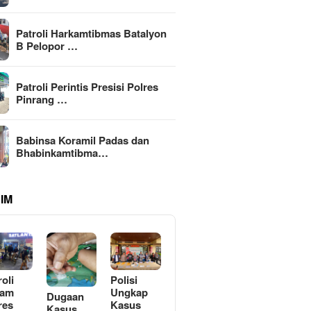
Patroli Harkamtibmas Batalyon
B Pelopor …
Patroli Perintis Presisi Polres
Pinrang …
Babinsa Koramil Padas dan
Bhabinkamtibma…
IM
roli
Polisi
lam
Ungkap
Dugaan
res
Kasus
Kasus