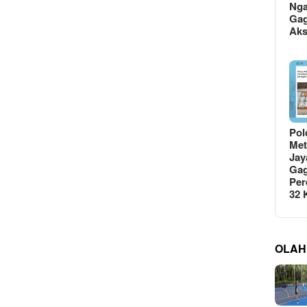
Ng
Gag
Ak
Pol
Met
Jay
Gag
Per
32
OLAH