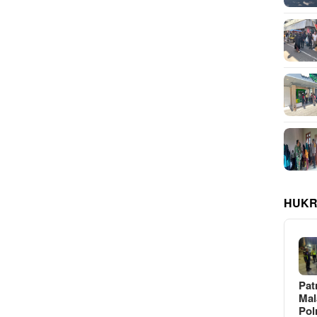
HUKR
Pat
Ma
Pol