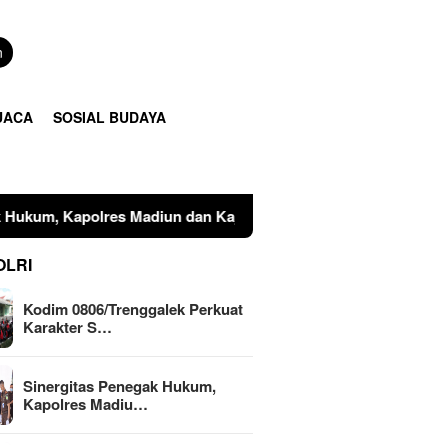
n
UACA
SOSIAL BUDAYA
adiun dan Kajari Musnahkan Barang Bukti Perkara Pidana Umu
OLRI
Kodim 0806/Trenggalek Perkuat
Karakter S…
Sinergitas Penegak Hukum,
Kapolres Madiu…