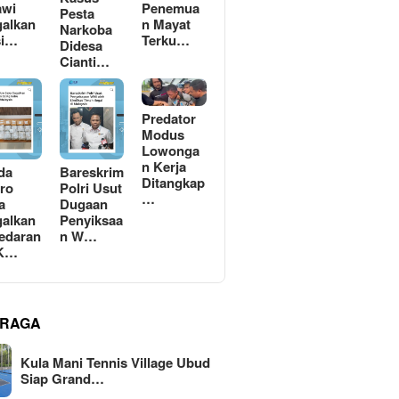
awi
Penemua
Pesta
alkan
n Mayat
Narkoba
si…
Terku…
Didesa
Cianti…
Predator
Modus
Lowonga
n Kerja
da
Bareskrim
Ditangkap
ro
Polri Usut
…
a
Dugaan
alkan
Penyiksaa
edaran
n W…
 K…
RAGA
Kula Mani Tennis Village Ubud
Siap Grand…