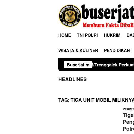
Loncat
ke
konten
HOME
TNI POLRI
HUKRIM
DA
WISATA & KULINER
PENDIDIKAN
Kodim 0806/Trenggalek Perkuat Karakter Siswa Lew
Buserjatim
HEADLINES
TAG:
TIGA UNIT MOBIL MILIKN
PERIS
Tiga
Peng
Polr