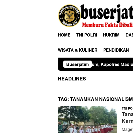
Loncat
ke
konten
HOME
TNI POLRI
HUKRIM
DA
WISATA & KULINER
PENDIDIKAN
Sinergitas Penegak Hukum, Kapolres Madiun dan Kajari Musna
Buserjatim
HEADLINES
TAG:
TANAMKAN NASIONALISME
TNI PO
Tana
Kar
Maget