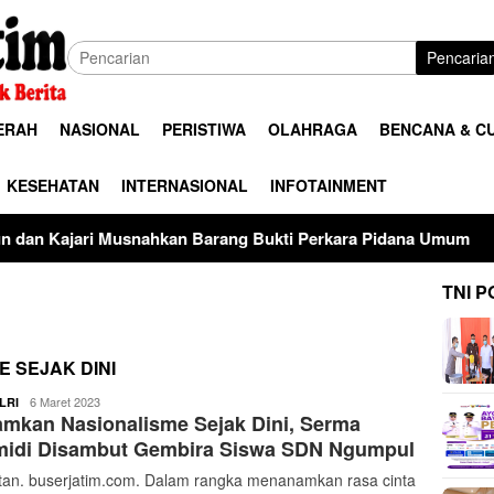
Pencaria
ERAH
NASIONAL
PERISTIWA
OLAHRAGA
BENCANA & C
KESEHATAN
INTERNASIONAL
INFOTAINMENT
hkan Barang Bukti Perkara Pidana Umum
Terimakasih te
TNI P
 SEJAK DINI
ardy
6 Maret 2023
LRI
mkan Nasionalisme Sejak Dini, Serma
midi Disambut Gembira Siswa SDN Ngumpul
an. buserjatim.com. Dalam rangka menanamkan rasa cinta