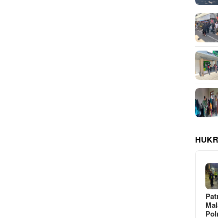
HUKR
Pat
Ma
Pol