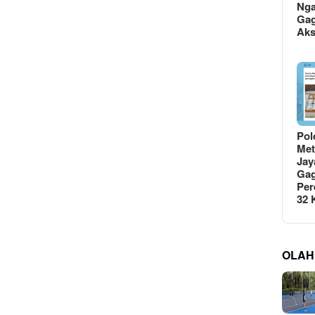
Ng
Gag
Ak
Pol
Met
Jay
Gag
Per
32
OLAH