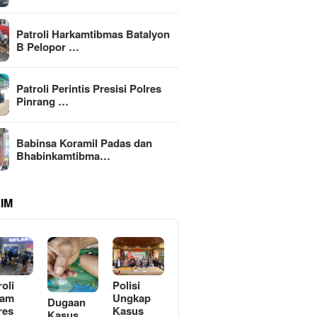
Patroli Harkamtibmas Batalyon
B Pelopor …
Patroli Perintis Presisi Polres
Pinrang …
Babinsa Koramil Padas dan
Bhabinkamtibma…
IM
roli
Polisi
lam
Ungkap
Dugaan
res
Kasus
Kasus