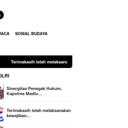
n
UACA
SOSIAL BUDAYA
lah melaksanakan kewajiban perpajakan daerah tepat waktu den
OLRI
Sinergitas Penegak Hukum,
Kapolres Madiu…
Terimakasih telah melaksanakan
kewajiban…