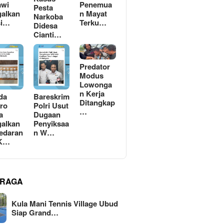
awi
Penemua
Pesta
alkan
n Mayat
Narkoba
si…
Terku…
Didesa
Cianti…
Predator
Modus
Lowonga
n Kerja
da
Bareskrim
Ditangkap
ro
Polri Usut
…
a
Dugaan
alkan
Penyiksaa
edaran
n W…
 K…
RAGA
Kula Mani Tennis Village Ubud
Siap Grand…