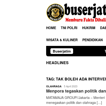
Loncat
ke
konten
HOME
TNI POLRI
HUKRIM
DA
WISATA & KULINER
PENDIDIKAN
Buserjatim
TNI-Polri Bersam
HEADLINES
TAG:
TAK BOLEH ADA INTERVE
buserjatim
5 April 2023
OLAHRAGA
Menpora tegaskan politik da
MATAMAJA GROUP//Jakarta – Menteri P
menegaskan politik dan olahraga […]