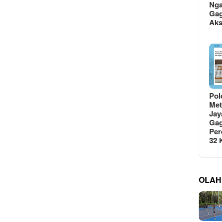
Ng
Gag
Ak
Pol
Met
Jay
Gag
Per
32
OLAH