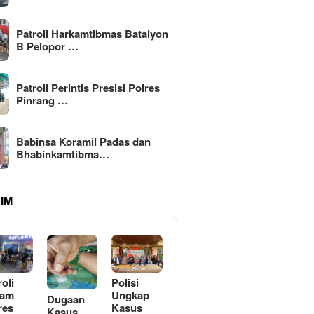
Patroli Harkamtibmas Batalyon
B Pelopor …
Patroli Perintis Presisi Polres
Pinrang …
Babinsa Koramil Padas dan
Bhabinkamtibma…
IM
roli
Polisi
lam
Ungkap
Dugaan
res
Kasus
Kasus