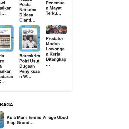
awi
Penemua
Pesta
alkan
n Mayat
Narkoba
si…
Terku…
Didesa
Cianti…
Predator
Modus
Lowonga
n Kerja
da
Bareskrim
Ditangkap
ro
Polri Usut
…
a
Dugaan
alkan
Penyiksaa
edaran
n W…
 K…
RAGA
Kula Mani Tennis Village Ubud
Siap Grand…