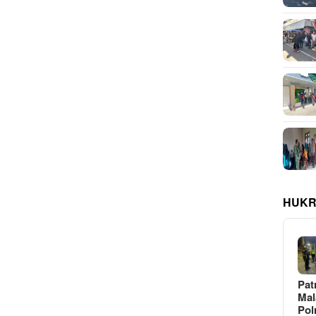
HUKR
Pat
Ma
Pol