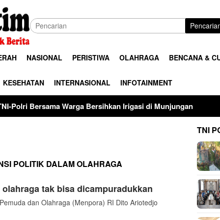
Pencaria
ERAH
NASIONAL
PERISTIWA
OLAHRAGA
BENCANA & C
KESEHATAN
INTERNASIONAL
INFOTAINMENT
a Warga Bersihkan Irigasi di Munjungan
Universitas Pal
TNI P
NSI POLITIK DALAM OLAHRAGA
n olahraga tak bisa dicampuradukkan
emuda dan Olahraga (Menpora) RI Dito Ariotedjo