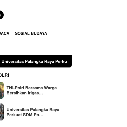
n
UACA
SOSIAL BUDAYA
angka Raya Perkuat SDM Polri Lewat Pusat Studi Kepolisian
OLRI
TNI-Polri Bersama Warga
Bersihkan Irigas…
Universitas Palangka Raya
Perkuat SDM Po…