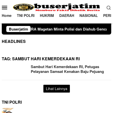
Loncat
Menu
ke
Mobile
konten
Home
TNI POLRI
HUKRIM
DAERAH
NASIONAL
PERI
Magetan Minta Polisi dan Dishub Gencarkan Sosialisasi Edukasi
Buserjatim
HEADLINES
TAG:
SAMBUT HARI KEMERDEKAAN RI
Sambut Hari Kemerdekaan RI, Petugas
Pelayanan Samsat Kenakan Baju Pejuang
Lihat Lainnya
TNI POLRI