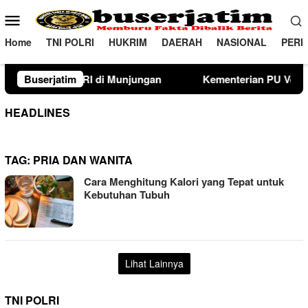
Loncat
Menu
ke
Mobile
konten
Home
TNI POLRI
HUKRIM
DAERAH
NASIONAL
PERI
unjungan
Buserjatim
Kementerian PU Verifikasi Lahan Sekolah Rak
HEADLINES
TAG:
PRIA DAN WANITA
Cara Menghitung Kalori yang Tepat untuk
Kebutuhan Tubuh
Lihat Lainnya
TNI POLRI