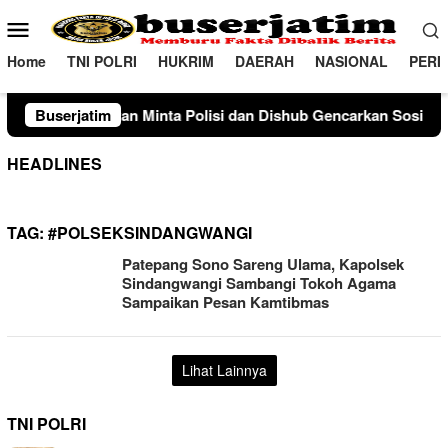
Loncat
Menu
ke
Mobile
konten
Home
TNI POLRI
HUKRIM
DAERAH
NASIONAL
PERI
Minta Polisi dan Dishub Gencarkan Sosialisasi Edukasi Berkend
Buserjatim
HEADLINES
TAG:
#POLSEKSINDANGWANGI
Patepang Sono Sareng Ulama, Kapolsek
Sindangwangi Sambangi Tokoh Agama
Sampaikan Pesan Kamtibmas
Lihat Lainnya
TNI POLRI