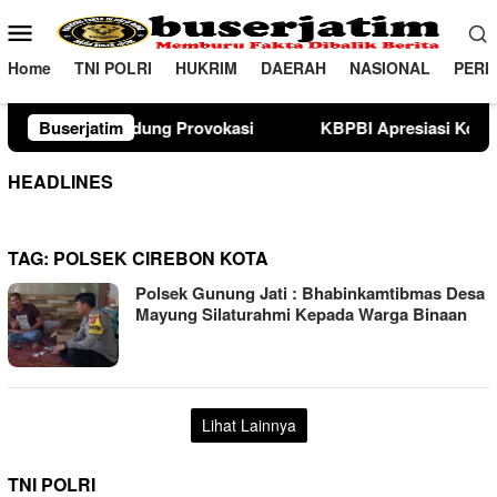
Loncat
Menu
ke
Mobile
konten
Home
TNI POLRI
HUKRIM
DAERAH
NASIONAL
PERI
ovokasi
Buserjatim
KBPBI Apresiasi Komitmen Kapolri Kawal Aspi
HEADLINES
TAG:
POLSEK CIREBON KOTA
Polsek Gunung Jati : Bhabinkamtibmas Desa
Mayung Silaturahmi Kepada Warga Binaan
Lihat Lainnya
TNI POLRI