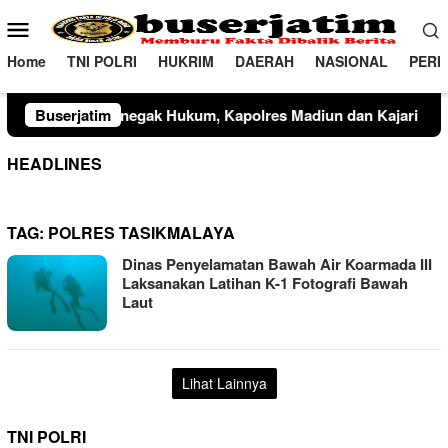
Loncat
Menu
ke
Mobile
konten
Home
TNI POLRI
HUKRIM
DAERAH
NASIONAL
PERI
um, Kapolres Madiun dan Kajari Musnahkan Barang Bukti Perk
Buserjatim
HEADLINES
TAG:
POLRES TASIKMALAYA
Dinas Penyelamatan Bawah Air Koarmada III
Laksanakan Latihan K-1 Fotografi Bawah
Laut
Lihat Lainnya
TNI POLRI